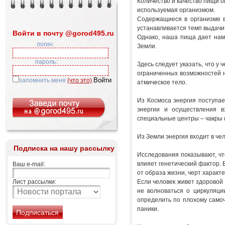
Количество и качество пищи о
используемая организмом.
Содержащиеся в организме в
устанавливается темп выдачи 
Войти в почту @gorod495.ru
Однако, наша пища дает нам
логин:
Земли.
пароль:
Здесь следует указать, что у
ограниченных возможностей н
запомнить меня
(что это)
атмическое тело.
Из Космоса энергия поступае
энергии и осуществления в
специальные центры – чакры 
Из Земли энергия входит в че
Подписка на нашу рассылку
Исследования показывают, чт
влияет генетический фактор. В
Ваш e-mail:
от образа жизни, черт характе
Лист рассылки:
Если человек живет здоровой
не волноваться о циркуляци
определить по плохому самоч
паники.