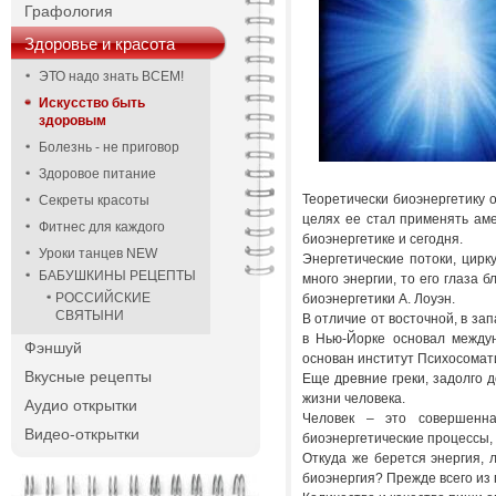
Графология
Здоровье и красота
ЭТО надо знать ВСЕМ!
Искусство быть
здоровым
Болезнь - не приговор
Здоровое питание
Теоретически биоэнергетику о
Секреты красоты
целях ее стал применять аме
Фитнес для каждого
биоэнергетике и сегодня.
Уроки танцев NEW
Энергетические потоки, цирк
БАБУШКИНЫ РЕЦЕПТЫ
много энергии, то его глаза 
РОССИЙСКИЕ
биоэнергетики А. Лоуэн.
СВЯТЫНИ
В отличие от восточной, в зап
в Нью-Йорке основал междун
Фэншуй
основан институт Психосомат
Вкусные рецепты
Еще древние греки, задолго 
жизни человека.
Аудио открытки
Человек – это совершенна
Видео-открытки
биоэнергетические процессы, 
Откуда же берется энергия, 
биоэнергия? Прежде всего из