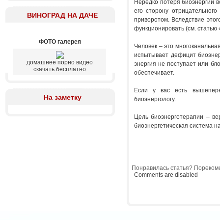
Нередко потеря биоэнергии во
его сторону отрицательного
ВИНОГРАД НА ДАЧЕ
приворотом. Вследствие этог
функционировать (см. статью
ФОТО галерея
Человек – это многоканальная
испытывает дефицит биоэнерг
домашнее порно видео
энергия не поступает или бло
скачать бесплатно
обеспечивает.
Если у вас есть вышепере
На заметку
биоэнергологу.
Цель биоэнерготерапии – вер
биоэнергетическая система на
Понравилась статья? Порекоме
Comments are disabled