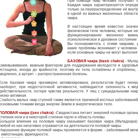
При помощи чакр человек получает б
Каждая чакра характеризуется опред
только за перераспределение её внутр
в одной из важных жизненных областе
чакра.
В настоящее время известно значен
физическом теле человека, которые н
функционирование жизненно важ
психологическое и духовное состояние 
Вы познакомитесь с этими чакрами, 
какие проблемы возникают у человека
если основные чакры не могут выполнят
БАЗОВАЯ чакра (basic chakra)
- Мула
самовыживания, важным фактором для поддержания молодости и здоровья
истощена, иногда до крайности, поэтому их тела ослаблены и сгорблены
медленно, а артрит – распространенная болезнь.
Если базовая чакра чрезмерно активизирована, результатом будет гипера
наоборот, при недостаточной активности, наблюдается склонность к мед
действительности, потеря чувства реальности. У лиц с суицидальными нак
низко-активная.
Слабость малых чакр ступней также является причиной костных заболеваний, т
основными точками входа энергии Земли в энергетическое тело.
ПОЛОВАЯ чакра ((sex chakra)
-Свадхистана питает энергией половые органы
степени ноги и в некоторой степени горло и область головы.
Большое влияние на половую чакру оказывают базовая чакра (Муладхара)
любой из них негативно отражается на деятельности половой чакры.
Нарушение функции половой чакры проявляется в форме: - заболеваний моче
- импотенции, фригидности;