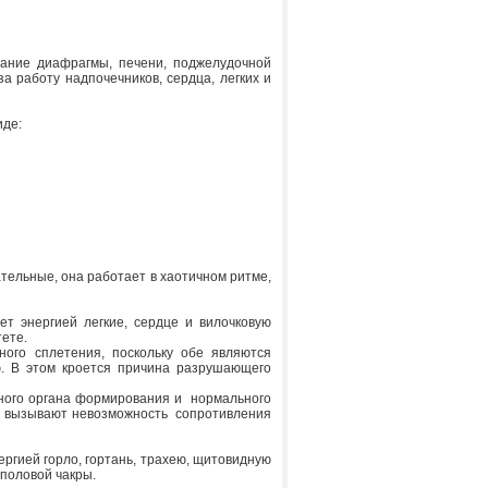
ание диафрагмы, печени, поджелудочной
за работу надпочечников, сердца, легких и
иде:
тельные, она работает в хаотичном ритме,
т энергией легкие, сердце и вилочковую
тете.
ного сплетения, поскольку обе являются
. В этом кроется причина разрушающего
вного органа формирования и нормального
ы вызывают невозможность сопротивления
ргией горло, гортань, трахею, щитовидную
 половой чакры.