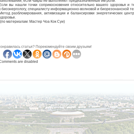
заболеваний, если чакры не выполняют предназначенные им роли.
Если вы нашли точки соприкосновения относительно вашего здоровья и т
к биоэнергологу, специалисту информационно-волновой и биорезонансной те
Метод разблокирования, активизации и балансировки энергетических цент
здоровье.
(по материалам: Мастер Чоа Кок Суи)
онравилась статья? Порекомендуйте своим друзьям!
Comments are disabled