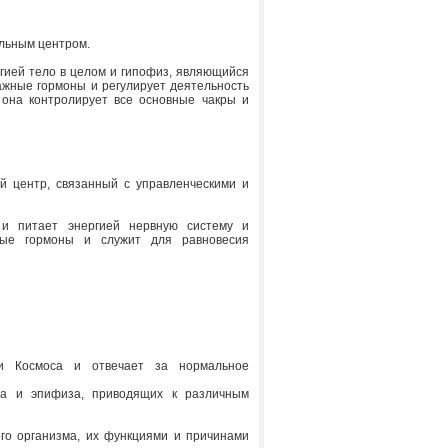
льным центром.
гией тело в целом и гипофиз, являющийся
ажные гормоны и регулирует деятельность
она контролирует все основные чакры и
й центр, связанный с управленческими и
и питает энергией нервную систему и
ные гормоны и служит для равновесия
и Космоса и отвечает за нормальное
га и эпифиза, приводящих к различным
го организма, их функциями и причинами