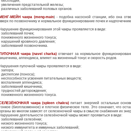
- бесплодия;
- увеличения предстательной железы;
- различных заболеваний половых органов.
МЕНГ-МЕЙН чакра (meng-main
) - подобна насосной станции, ибо она отв
вверх по позвоночнику и нормальное функционирование почек и надпочечнико
Нарушение функционирования этой чакры проявляется в виде:
- заболеваний почек;
- пониженного жизненного тонуса;
- нарушений кровяного давления;
- заболеваний позвоночника.
ПУПОЧНАЯ чакра (navel charka)
отвечает за нормальное функционировани
кишечника, аппендикса, влияет на жизненный тонус и скорость родов.
Нарушения пупочной чакры проявляются в виде:
- запора;
- диспепсии (поноса);
- неспособности усвоения питательных веществ;
- воспаления аппендикса;
- заболеваний кишечника;
- трудностей деторождения;
- пониженного жизненного тонуса.
СЕЛЕЗЁНОЧНАЯ чакра (spleen chakra)
питает энергией остальные осно
тонкое (биоплазменное) и плотное физическое тело. Это означает, что ос
органы во многом зависят от селезеночной чакры в смысле снабжения их энер
Нарушение деятельности селезёночной чакры может проявиться в виде:
- заболеваний селезёнки;
- низкого жизненного тонуса;
- низкого иммунитета и иммунных заболеваний;