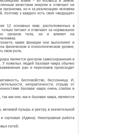
иоэнергию извне – из Космоса и Земли.
еленным качеством энергии и отвечает не
и организма, но и за реализацию человека
й, поэтому у каждого есть своя «ведущая»
ие 12 основных чакр, расположенных в
е только питают и отвечают за нормальное
ных органов тела, но и влияют на
человека.
узнаете, какие функции они выполняют и
 на физическом и психологическом уровне,
ь свою роль.
дхара является центром самосохранения и
. У пожилых людей базовая чакра обычно
, заживление ран и переломов происходит
ктивность, беспокойство, бессонница. И,
лительности, непрактичности, отрыву от
ронностями базовая чакра очень слабая и
ак как они, как и базовая чакра, являются
, мочевой пузырь и уретру, в значительной
 и горловая (Аджна). Неисправная работа
вых путей;