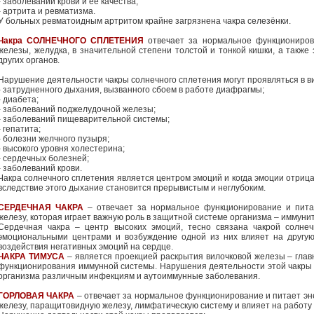
- заболеваний крови и её качества;
- артрита и ревматизма.
У больных ревматоидным артритом крайне загрязнена чакра селезёнки.
Чакра СОЛНЕЧНОГО СПЛЕТЕНИЯ
отвечает за нормальное функциониров
железы, желудка, в значительной степени толстой и тонкой кишки, а также 
других органов.
Нарушение деятельности чакры солнечного сплетения могут проявляться в в
- затрудненного дыхания, вызванного сбоем в работе диафрагмы;
- диабета;
- заболеваний поджелудочной железы;
- заболеваний пищеварительной системы;
- гепатита;
- болезни желчного пузыря;
- высокого уровня холестерина;
- сердечных болезней;
- заболеваний крови.
Чакра солнечного сплетения является центром эмоций и когда эмоции отрица
вследствие этого дыхание становится прерывистым и неглубоким.
СЕРДЕЧНАЯ ЧАКРА
– отвечает за нормальное функционирование и питае
железу, которая играет важную роль в защитной системе организма – иммуни
Сердечная чакра – центр высоких эмоций, тесно связана чакрой солнеч
эмоциональными центрами и возбуждение одной из них влияет на другую
воздействия негативных эмоций на сердце.
ЧАКРА ТИМУСА
– является проекцией раскрытия вилочковой железы – гла
функционирования иммунной системы.
Нарушения деятельности этой чакр
организма различным инфекциям и аутоиммунные заболевания.
ГОРЛОВАЯ ЧАКРА
– отвечает за нормальное функционирование и питает эне
железу, паращитовидную железу, лимфатическую систему и влияет на работу