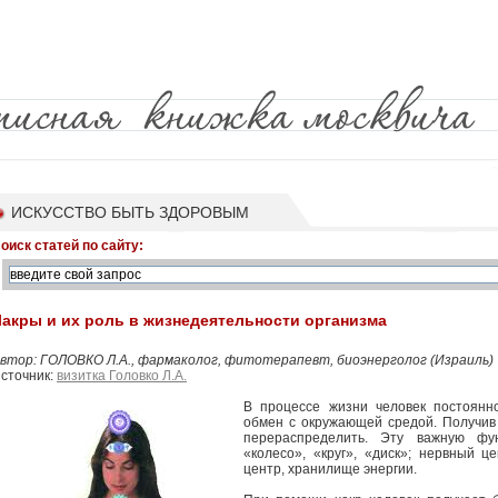
ИСКУССТВО БЫТЬ ЗДОРОВЫМ
оиск статей по сайту:
акры и их роль в жизнедеятельности организма
втор: ГОЛОВКО Л.А., фармаколог, фитотерапевт, биоэнерголог (Израиль)
сточник:
визитка Головко Л.А.
В процессе жизни человек постоянн
обмен с окружающей средой. Получив
перераспределить. Эту важную ф
«колесо», «круг», «диск»; нервный ц
центр, хранилище энергии.