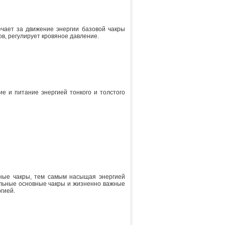
ечает за движение энергии базовой чакры
в, регулирует кровяное давление.
е и питание энергией тонкого и толстого
вные чакры, тем самым насыщая энергией
тальные основные чакры и жизненно важные
гией.