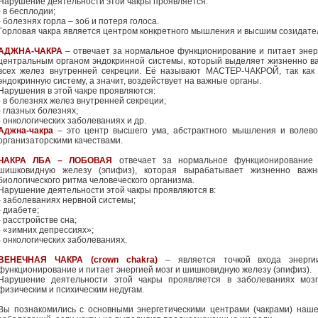
Нарушение деятельности этой чакры проявляется:
- в бесплодии;
- болезнях горла – зоб и потеря голоса.
Горловая чакра является центром конкретного мышления и высшим созидате
АДЖНА-ЧАКРА
– отвечает за нормальное функционирование и питает энер
центральным органом эндокринной системы, который выделяет жизненно в
всех желез внутренней секреции. Её называют МАСТЕР-ЧАКРОЙ, так как 
эндокринную систему, а значит, воздействует на важные органы.
Нарушения в этой чакре проявляются:
- в болезнях желез внутренней секреции;
- глазных болезнях;
- онкологических заболеваниях и др.
Аджна-чакра
– это центр высшего ума, абстрактного мышления и волево
организаторскими качествами.
ЧАКРА ЛБА – ЛОБОВАЯ
отвечает за нормальное функционирование 
шишковидную железу (эпифиз), которая вырабатывает жизненно важ
биологического ритма человеческого организма.
Нарушение деятельности этой чакры проявляются в:
- заболеваниях нервной системы;
- диабете;
- расстройстве сна;
- «зимних депрессиях»;
- онкологических заболеваниях.
ВЕНЕЧНАЯ ЧАКРА (crown chakra)
– является точкой входа энерги
функционирование и питает энергией мозг и шишковидную железу (эпифиз).
Нарушение деятельности этой чакры проявляется в заболеваниях моз
физическим и психическим недугам.
Вы познакомились с основными энергетическими центрами (чакрами) наше