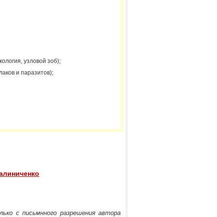
кология, узловой зоб);
аков и паразитов);
Калиниченко
лько с письмнного разрешения автора