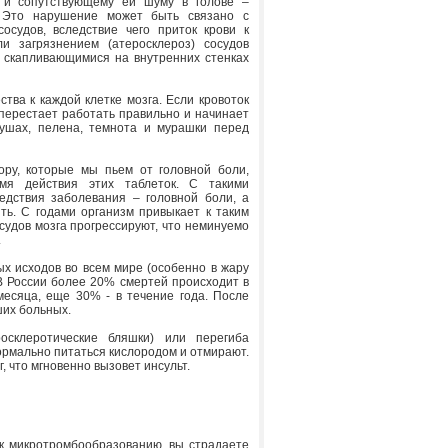
 и сопутствующему ей шуму в голове –
. Это нарушение может быть связано с
судов, вследствие чего приток крови к
и загрязнением (атеросклероз) сосудов
, скапливающимися на внутренних стенках
тва к каждой клетке мозга. Если кровоток
 перестает работать правильно и начинает
 ушах, пелена, темнота и мурашки перед
ору, которые мы пьем от головной боли,
мя действия этих таблеток. С такими
едствия заболевания – головной боли, а
ть. С годами организм привыкает к таким
судов мозга прогрессируют, что неминуемо
.
ых исходов во всем мире (особенно в жару
В России более 20% смертей происходит в
месяца, еще 30% - в течение года. После
ших больных.
осклеротические бляшки) или перегиба
нормально питаться кислородом и отмирают.
, что мгновенно вызовет инсульт.
 к микротромбообразованию, вы страдаете