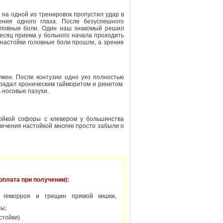
 на одной из тренировок пропустил удар в
ения одного глаза. После безуспешного
головные боли. Один наш знакомый решил
есяц приема у больного начала проходить
 настойки головные боли прошли, а зрение
ужен. После контузии одно ухо полностью
традал хроническим гайморитом и ринитом.
ь носовые пазухи.
ойкой софоры с клевером у большинства
ечения настойкой многие просто забыли о
плата при получении):
 геморроя и трещин прямой кишки,
ты;
стойки).