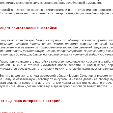
поднимать жизненную силу, восстанавливать ослабленный иммунитет.
Настойка отлично сочетается с химическими и растительными препаратами
В случае приема настоек совместно с лекарствами, общий лечебный эффект м
ецепт приготовления настойки:
Литровую стеклянную банку на треть по объему засыпать сухими голо
досыпать вторую треть банки сухими плодами софоры японской. П
качественной магазинной 40-процентной водкой (не самогон). Закрыть кр
при комнатной температуре. Слить, профильтровать через воронку с вато
за полчаса до еды, разбавляя половиной стакана кипяченой воды. Курс лечен
Люди, принимавшие эту настойку в качестве профилактики сосудистых забо
жизненных сил и стойкий иммунитет после терапии. У больных же, пер
улучшаются речевые, двигательные и мыслительные функции, восстанавливае
Вот что пишет жительница московской области Мария Семеновна в своем пи
за Вашу замечательную настойку от инсульта. Я начала давать ее своему 
стал сидеть на кровати, а до этого только лежал уж как три месяца, его реч
рука и нога. Явно идет на поправку, а врачи прогнозировали только плохое…».
от еще пара интересных историй: