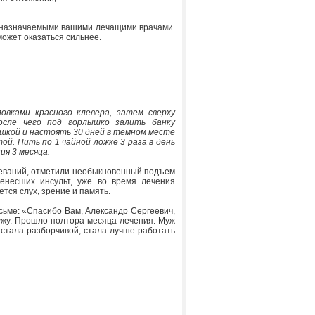
, назначаемыми вашими лечащими врачами.
ожет оказаться сильнее.
вками красного клевера, затем сверху
осле чего под горлышко залить банку
ышкой и настоять 30 дней в темном месте
й. Пить по 1 чайной ложке 3 раза в день
ия 3 месяца.
леваний, отметили необыкновенный подъем
енесших инсульт, уже во время лечения
тся слух, зрение и память.
сьме: «Спасибо Вам, Александр Сергеевич,
мужу. Прошло полтора месяца лечения. Муж
ь стала разборчивой, стала лучше работать