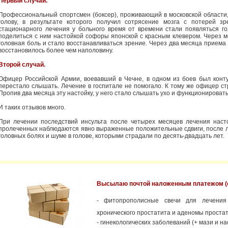
Первый случай.
Профессиональный спортсмен (боксер), проживающий в московской области,
голову, в результате которого получил сотрясение мозга с потерей зр
стационарного лечения у больного время от времени стали появляться 
поделиться с ним настойкой софоры японской с красным клевером. Через м
головная боль и стало восстанавливаться зрение. Через два месяца приема
восстановилось более чем наполовину.
Второй случай.
Офицер Российской Армии, воевавший в Чечне, в одном из боев был конт
перестало слышать. Лечение в госпитале не помогало. К тому же офицер с
Пропив два месяца эту настойку, у него стало слышать ухо и функционироват
И таких отзывов много.
При лечении последствий инсульта после четырех месяцев лечения наст
пролеченных наблюдаются явно выраженные положительные сдвиги, после л
головных болях и шуме в голове, которыми страдали по десять-двадцать лет.
Высылаю почтой наложенным платежом (о
- фитопрополисные свечи для лечения
хронического простатита и аденомы проста
- гинекологических заболеваний (+ мази и на