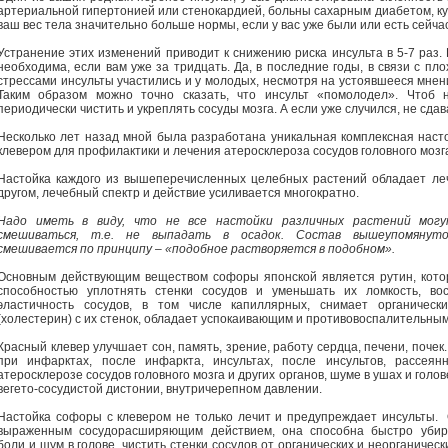
артериальной гипертонией или стенокардией, больны сахарным диабетом, ку
ваш вес тела значительно больше нормы, если у вас уже были или есть сейч
Устранение этих изменений приводит к снижению риска инсульта в 5-7 раз
необходима, если вам уже за тридцать. Да, в последние годы, в связи с пл
стрессами инсульты участились и у молодых, несмотря на устоявшееся мнени
Таким образом можно точно сказать, что инсульт «помолодел». Чтоб 
периодически чистить и укреплять сосуды мозга. А если уже случился, не сдав
Несколько лет назад мной была разработана уникальная комплексная наст
клевером для профилактики и лечения атеросклероза сосудов головного мозг
Настойка каждого из вышеперечисленных целебных растений обладает леч
другом, лечебный спектр и действие усиливается многократно.
Надо иметь в виду, что не все настойки различных растений могу
смешиваться, т.е. не выпадать в осадок. Состав вышеупомянуто
смешивается по принципу – «подобное растворяется в подобном».
Основным действующим веществом софоры японской является рутин, кото
способностью уплотнять стенки сосудов и уменьшать их ломкость, вос
эластичность сосудов, в том числе капиллярных, снимает органическ
(холестерин) с их стенок, обладает успокаивающим и противовоспалительны
Красный клевер улучшает сон, память, зрение, работу сердца, печени, почек
при инфарктах, после инфаркта, инсультах, после инсультов, рассеянн
атеросклерозе сосудов головного мозга и других органов, шуме в ушах и голов
вегето-сосудистой дистонии, внутричерепном давлении.
Настойка софоры с клевером не только лечит и предупреждает инсульты.
выраженным сосудорасширяющим действием, она способна быстро убир
боли и шум в голове, чистить стенки сосудов от органических и неорганичес