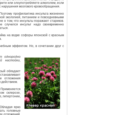
рите или злоупотребляете алкоголем, если
ас нарушения мозгового кровообращения.
. Поэтому профилактика инсульта жизненно
охой экологией, питанием и повседневными
е о том, что инсульты поражают стариков.
не случился инсульт надо своевременно
аться.
ойка на водке софоры японской с красным
а.
ебным эффектом. Но, в сочетании друг с
т однородно
й настойки,
рый обладает
станавливает
ие отложения
м действием.
. Применяется
ом склерозе,
е, гипертонии,
 Обладая ярко
ать головные
ких отложений,