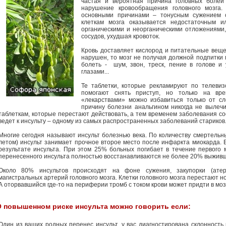
частая и вероятная причина головных болей
нарушение кровообращения головного мозга
основными причинами – тонусным сужением со
клеткам мозга оказывается недостаточным ил
органическими и неорганическими отложениями
сосудов, ухудшая кровоток.
Кровь доставляет кислород и питательные вещес
нарушен, то мозг не получая должной подпитки
болеть - шум, звон, треск, пение в голове и
глазами...
Те таблетки, которые рекламируют по телевиз
помогают снять приступ, но только на вре
«лекарствами» можно избавиться только от сл
причину болезни анальгином никогда не вылечи
таблеткам, которые перестают действовать, а тем временем заболевания со
ведет к инсульту – одному из самых распространенных заболеваний стариков
Многие сегодня называют инсульт болезнью века. По количеству смертельн
летом) инсульт занимает прочное второе место после инфаркта миокарда. 
результате инсульта. При этом 25% больных погибает в течение первого 
перенесенного инсульта полностью восстанавливаются не более 20% выжив
Около 80% инсультов происходят на фоне сужения, закупорки (атер
магистральных артерий головного мозга. Клетки головного мозга перестают 
А оторвавшийся где-то на периферии тромб с током крови может придти в мозг
О повышенном риске инсульта можно говорить если:
Один из ваших родных перенес инсульт, у вас диагностирована склонность