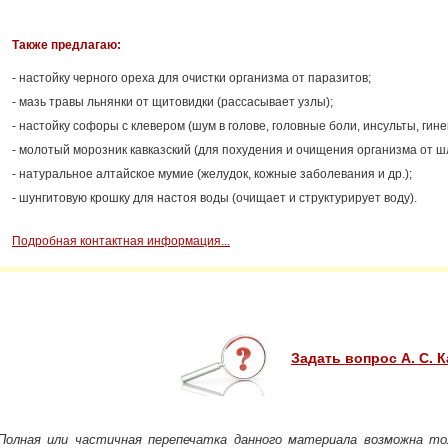
Также предлагаю:
- настойку черного ореха для очистки организма от паразитов;
- мазь травы льнянки от щитовидки (рассасывает узлы);
- настойку софоры с клевером (шум в голове, головные боли, инсульты, гине
- молотый морозник кавказский (для похудения и очищения организма от шл
- натуральное алтайское мумие (желудок, кожные заболевания и др.);
- шунгитовую крошку для настоя воды (очищает и структурирует воду).
Подробная контактная информация...
Задать вопрос А. С. 
Полная или частичная перепечатка данного материала возможна то