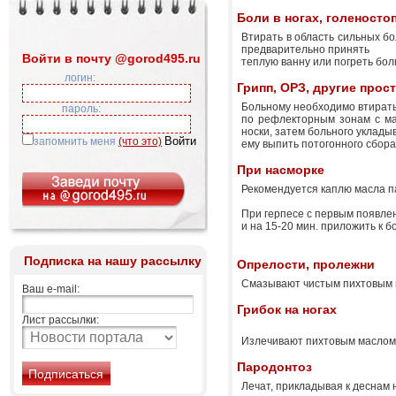
Боли в ногах, голеносто
Втирать в область сильных б
предварительно принять
Войти в почту @gorod495.ru
теплую ванну или погреть бол
логин:
Грипп, ОРЗ, другие про
Больному необходимо втирать 
пароль:
по рефлекторным зонам с мас
носки, затем больного уклады
запомнить меня
(что это)
ему выпить потогонного сбор
При насморке
Рекомендуется каплю масла п
При герпесе с первым появле
и на 15-20 мин. приложить к б
Подписка на нашу рассылку
Опрелости, пролежни
Смазывают чистым пихтовым м
Ваш e-mail:
Грибок на ногах
Лист рассылки:
Излечивают пихтовым маслом:
Пародонтоз
Лечат, прикладывая к деснам 