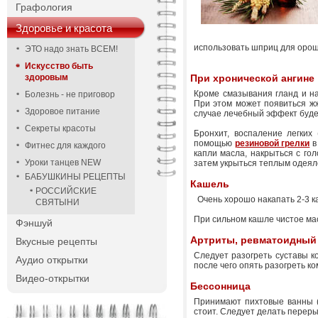
Графология
Здоровье и красота
использовать шприц для ороше
ЭТО надо знать ВСЕМ!
Искусство быть
здоровым
При хронической ангине
Кроме смазывания гланд и на
Болезнь - не приговор
При этом может появиться жж
Здоровое питание
случае лечебный эффект буде
Секреты красоты
Бронхит, воспаление легких
помощью
резиновой грелки
в
Фитнес для каждого
капли масла, накрыться с го
Уроки танцев NEW
затем укрыться теплым одеял
БАБУШКИНЫ РЕЦЕПТЫ
Кашель
РОССИЙСКИЕ
Очень хорошо накапать 2-3 ка
СВЯТЫНИ
При сильном кашле чистое мас
Фэншуй
Артриты, ревматоидный
Вкусные рецепты
Следует разогреть суставы к
Аудио открытки
после чего опять разогреть к
Видео-открытки
Бессонница
Принимают пихтовые ванны (3
стоит. Следует делать перер