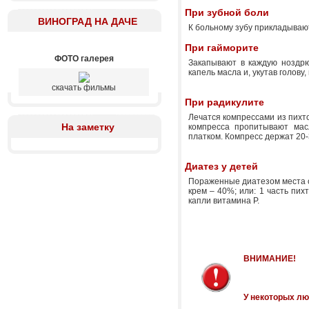
При зубной боли
ВИНОГРАД НА ДАЧЕ
К больному зубу прикладывают
При гайморите
ФОТО галерея
Закапывают в каждую ноздрю
капель масла и, укутав голову,
скачать фильмы
При радикулите
Лечатся компрессами из пихто
На заметку
компресса пропитывают мас
платком. Компресс держат 20-3
Диатез у детей
Пораженные диатезом места с
крем – 40%; или: 1 часть пих
капли витамина Р.
ВНИМАНИЕ!
У некоторых лю