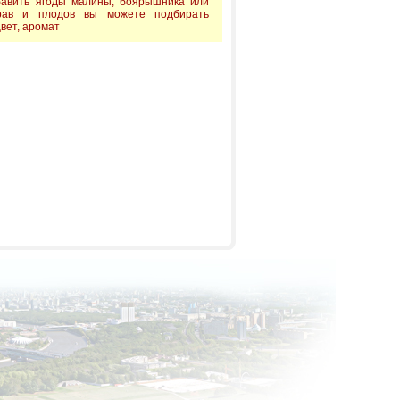
бавить ягоды малины, боярышника или
рав и плодов вы можете подбирать
вет, аромат