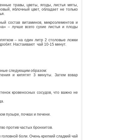
нные травы, цветы, ягоды, листья мяты,
овый, яблочный цвет, обладает не только
ья.
ный состав витаминов, микроэлементов и
на» – лучше всего сухие листья и плоды
пятком – на один литр 2 столовые ложки
дробят. Настаивают чай 10-15 минут.
енные следующим образом:
пения и кипятят 3 минуты. Затем взвар
тенок кровеносных сосудов, что важно не
да.
ом пузыре, почках и печени.
тво против частых бронхитов.
 головной боли. Очень крепкий сладкий чай