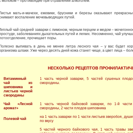
с молоком – противоядие при отравлении алкоголем.
Листья мать-и-мачехи, ежевики, брусники и березы оказывают прекрасн
снимают воспаление мочевыводящих путей.
Теплый чай средней заварки с лимоном, черным перцем и медом – мочегонно
простуде, заболеваниях дыхательных путей и легких. Несомненно, чай улучш
потоотделение, прочищает поры.
Полезно выпивать в день не менее литра лесного чая – у вас будет хо
организма шлаки. Уже через десять дней кожа станет чище, а цвет лица – бо
НЕСКОЛЬКО РЕЦЕПТОВ ПРОФИЛАКТИЧ
Витаминный
1 часть черной заварки, 5 частей сушеных плодо
чай из
смородины.
шиповника и
листьев черной
смородины
Чай «Лесной
1 часть черной байховой заварки, по 1-й части
аромат»
смородины, 2 части плодов шиповника
на 1 часть заварки по 1 части листьев зверобоя, ду
Полевой чай
по вкусу
5 частей черного байхового чая, 1 часть травы зв