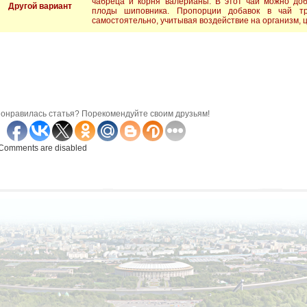
чабреца и корня валерианы. В этот чай можно до
Другой вариант
плоды шиповника. Пропорции добавок в чай т
самостоятельно, учитывая воздействие на организм, ц
онравилась статья? Порекомендуйте своим друзьям!
Comments are disabled