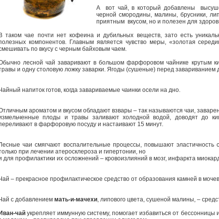
А вот чай, в который добавлены высуше
черной смородины, малины, брусники, лип
приятным вкусом, но и полезен для здоров
В таком чае почти нет кофеина и дубильных веществ, зато есть уникаль
полезных компонентов. Главным является чувство меры, «золотая середи
смешивать по вкусу с черным байховым чаем.
Обычно лесной чай заваривают в большом фарфоровом чайнике крутым ки
травы и одну столовую ложку заварки. Ягоды (сушеные) перед завариванием 
Чайный напиток готов, когда завариваемые чаинки осели на дно.
Отличным ароматом и вкусом обладают взвары – так называются чаи, завар
измельченные плоды и травы заливают холодной водой, доводят до ки
переливают в фарфоровую посуду и настаивают 15 минут.
Лесные чаи смягчают воспалительные процессы, повышают эластичность с
только при лечении атеросклероза и гипертонии, но
и для профилактики их осложнений – кровоизлияний в мозг, инфаркта миокар
Чай – прекрасное профилактическое средство от образования камней в мочев
Чай с добавлением
мать-и-мачехи
, липового цвета, сушеной малины, – средс
Иван-чай
укрепляет иммунную систему, помогает избавиться от бессонницы и