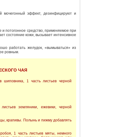
ый мочегонный эффект, дезинфицируют и
е и потогонное средство, применяемое при
ает состояние кожи, вызывает интенсивное
рошо работать желудок, «вымываться» из
лее ровным.
ЕСКОГО ЧАЯ
в шиповника, 1 часть листьев черной
 листьев земляники, ежевики, черной
шицы, крапивы. Полынь и пижму добавлять
еробоя, 1 часть листьев мяты, немного