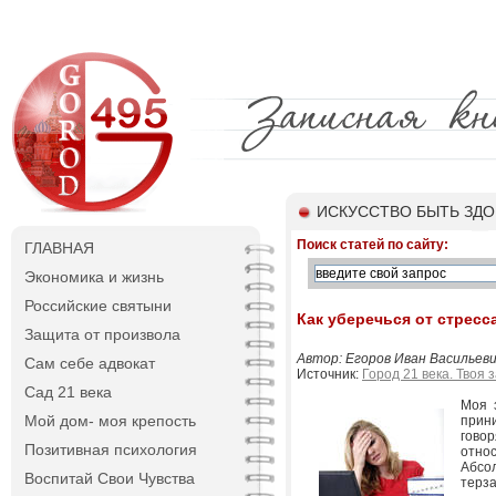
ИСКУССТВО БЫТЬ ЗД
Поиск статей по сайту:
ГЛАВНАЯ
Экономика и жизнь
Российские святыни
Как уберечься от стресс
Защита от произвола
Автор: Егоров Иван Васильеви
Сам себе адвокат
Источник:
Город 21 века. Твоя 
Сад 21 века
Моя 
Мой дом- моя крепость
прин
гово
Позитивная психология
относ
Абсо
Воспитай Свои Чувства
терза