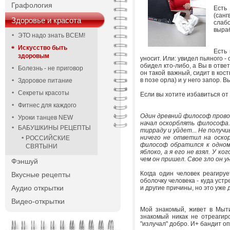
Графология
Есть
(санг
Здоровье и красота
слаб
выраб
ЭТО надо знать ВСЕМ!
Искусство быть
Есть
здоровым
уносит. Или: увидел пьяного -
обидел кто-либо, а Вы в отве
Болезнь - не приговор
он такой важный, сидит в кос
в позе орла) и у него запор. 
Здоровое питание
Секреты красоты
Если вы хотите избавиться от
Фитнес для каждого
Один древний философ прово
Уроки танцев NEW
начал оскорблять философа..
БАБУШКИНЫ РЕЦЕПТЫ
тирраду и уйдет... Не получи
ничего не ответил на оскорб
РОССИЙСКИЕ
философ обратился к одному
СВЯТЫНИ
яблоко, а я его не взял. У ког
чем он пришел. Свое зло он уне
Фэншуй
Когда один человек реагируе
Вкусные рецепты
оболочку человека - куда устре
Аудио открытки
и другие причины, но это уже д
Видео-открытки
Мой знакомый, живет в Мыти
знакомый никак не отреагир
"излучал" добро. И+ бандит о