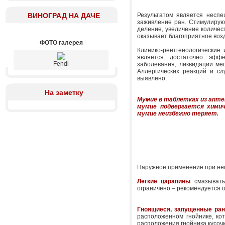
ВИНОГРАД НА ДАЧЕ
Результатом является неспе
заживление ран. Стимулирую
деление, увеличение количест
оказывает благоприятное возд
ФОТО галерея
Клинико-рентгенологические
является достаточно эффе
Fendi
заболевания, ликвидации ме
Аллергических реакций и сл
выявлено.
На заметку
Мумие в таблетках из аптек
мумие подвергается
хими
мумие
неизбежно теряет.
Наружное применение при нег
Легкие царапины
смазыват
ограничено – рекомендуется о
Гноящиеся, запущенные ра
расположенном гнойнике, ко
расположения гнойника кусочк