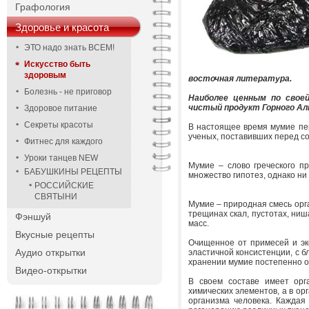
Графология
Здоровье и красота
ЭТО надо знать ВСЕМ!
Искусство быть
здоровым
восточная литература.
Болезнь - не приговор
Наиболее ценным по свое
чистый продукт Горного Ал
Здоровое питание
Секреты красоты
В настоящее время мумие пе
ученых, поставивших перед с
Фитнес для каждого
Уроки танцев NEW
Мумие – слово греческого п
БАБУШКИНЫ РЕЦЕПТЫ
множество гипотез, однако ни
РОССИЙСКИЕ
СВЯТЫНИ
Мумие – природная смесь орга
трещинах скал, пустотах, ниш
Фэншуй
масс.
Вкусные рецепты
Очищенное от примесей и эк
Аудио открытки
эластичной консистенции, с 
хранении мумие постепенно от
Видео-открытки
В своем составе имеет орг
химических элементов, а в ор
организма человека. Каждая