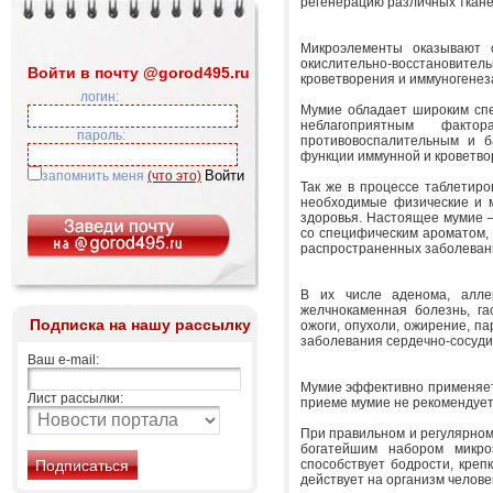
регенерацию различных ткане
Микроэлементы оказывают с
окислительно-восстановитель
Войти в почту @gorod495.ru
кроветворения и иммуногенез
логин:
Мумие обладает широким спе
неблагоприятным факто
пароль:
противовоспалительным и б
функции иммунной и кроветвор
запомнить меня
(что это)
Так же в процессе таблетир
необходимые физические и м
здоровья. Настоящее мумие –
со специфическим ароматом, 
распространенных заболеван
В их числе аденома, аллер
желчнокаменная болезнь, гас
Подписка на нашу рассылку
ожоги, опухоли, ожирение, па
заболевания сердечно-сосудис
Ваш e-mail:
Мумие эффективно применяетс
Лист рассылки:
приеме мумие не рекомендует
При правильном и регулярно
богатейшим набором микро
способствует бодрости, креп
действует на организм челов