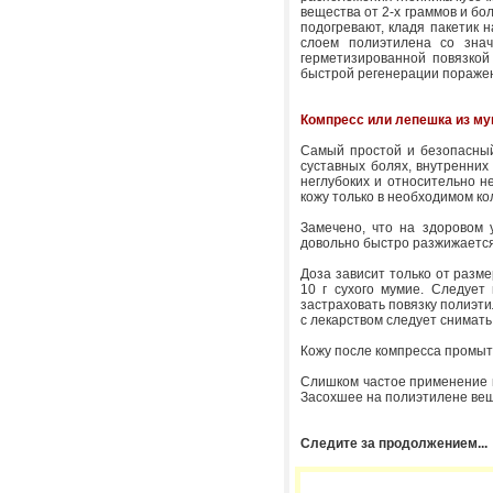
вещества от 2-х граммов и бо
подогревают, кладя пакетик 
слоем полиэтилена со зна
герметизированной повязкой
быстрой регенерации поражен
Компресс или лепешка из м
Самый простой и безопасный
суставных болях, внутренних 
неглубоких и относительно н
кожу только в необходимом ко
Замечено, что на здоровом 
довольно быстро разжижается 
Доза зависит только от разме
10 г сухого мумие. Следует 
застраховать повязку полиэти
с лекарством следует снимать
Кожу после компресса промыт
Слишком частое применение к
Засохшее на полиэтилене вещ
Следите за продолжением...