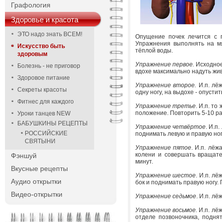
Графология
Здоровье и красота
ЭТО надо знать ВСЕМ!
Опущение почек лечится с п
Упражнения выполнять на мя
Искусство быть
тёплой воды.
здоровым
Упражнение первое.
Исходное 
Болезнь - не приговор
вдохе максимально надуть жив
Здоровое питание
Упражнение второе.
И.п. лёж
Секреты красоты
одну ногу, на выдохе - опустит
Фитнес для каждого
Упражнение третье
. И.п. то
положение. Повторить 5-10 ра
Уроки танцев NEW
БАБУШКИНЫ РЕЦЕПТЫ
Упражнение четвёртое
. И.п
РОССИЙСКИЕ
поднимать левую и правую но
СВЯТЫНИ
Упражнение пятое
. И.п. лёж
колени и совершать вращате
Фэншуй
минут.
Вкусные рецепты
Упражнение шестое
. И.п. л
Аудио открытки
бок и поднимать правую ногу. 
Видео-открытки
Упражнение седьмое
. И.п. л
Упражнение восьмое.
И.п. лёж
отделе позвоночника, поднят