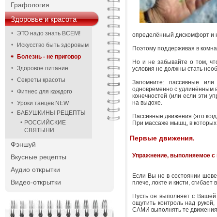
Графология
Здоровье и красота
ЭТО надо знать ВСЕМ!
определённый дискомфорт и не
Искусство быть здоровым
Поэтому поддерживая в комна
Болезнь - не приговор
Но и не забывайте о том, чт
Здоровое питание
условия не должны стать не
Секреты красоты
Запомните: пассивные ил
одновременно с удлинённым в
Фитнес для каждого
конечностей (или если эти у
на выдохе.
Уроки танцев NEW
БАБУШКИНЫ РЕЦЕПТЫ
Пассивные движения (это когд
РОССИЙСКИЕ
При массаже мышц, в которых
СВЯТЫНИ
Первые движения.
Фэншуй
Упражнение, выполняемое с
Вкусные рецепты
Аудио открытки
Если Вы не в состоянии шеве
Видео-открытки
плече, локте и кисти, сгибает 
Пусть он выполняет с Вашей 
ощутить контроль над рукой,
САМИ выполнять те движения,