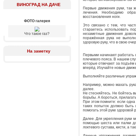
ВИНОГРАД НА ДАЧЕ
Первые движения руки, так же
лечения. Необходимо обра
восстановления ноги.
ФОТО галерея
Это связано с тем, что час
стараетесь использовать по
Что такое газ?
незаметные движения доволь
поражённая рука не выполня
здоровую руку, что в свою оч
На заметку
Первыми начинают работать 
плечевого пояса. В нашем сл
которые отвечают за подъём и
вперёд. Изучайте новые движен
Выполняйте различные упражн
Например, можно махать рука
далее.
Не стесняйтесь. Не бойтесь в
борьбы. А бороться, прилагать
При этом помните: если одна
таких попыток должно быть 
помогать этой руке здоровой р
Далее. Для укрепления руки 
помощью шеста или палки дл
локтевого сустава, кисти, а т
Данные упражнения развив