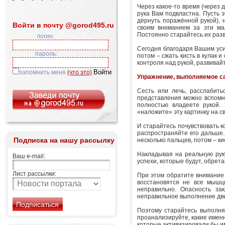
Через какое-то время (через 
рука Вам подвластна. Пусть э
дёрнуть поражённой рукой), 
Войти в почту @gorod495.ru
своим вниманием за эти мал
Постоянно старайтесь их разв
логин:
Сегодня благодаря Вашим уси
пароль:
потом – сжать кисть в кулак 
контроля над рукой, развивай
запомнить меня
(что это)
Упражнение, выполняемое с
Сесть или лечь, расслабить
представления можно вспомни
полностью владеете рукой. 
«наложите» эту картинку на с
И старайтесь почувствовать к
распространяйте его дальше.
Подписка на нашу рассылку
несколько пальцев, потом – кис
Накладывая на реальную руку
Ваш e-mail:
успехи, которые будут, обрет
Лист рассылки:
При этом обратите внимание 
восстановятся не все мышц
неправильно. Опасность за
неправильное выполнение дв
Поэтому старайтесь выполнят
проанализируйте, какие имен
которые активизировали бы 