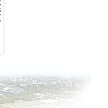
т
а
,
з
у
.
ю