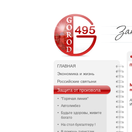
П
ГЛАВНАЯ
Экономика и жизнь
Российские святыни
Защита от произвола
"Горячая линия"
А
И
Автоликбез
Будьте здоровы, живите
богато
На стол бухгалтеру !
В помощь туристам