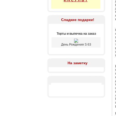
И Н С У Л Ь Т
Сладкие подарки!
Торты и выпечка на заказ
День Рождения S 63
На заметку