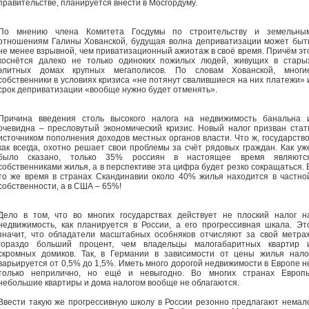
правительстве, планируется внести в Мосгордуму.
По мнению члена Комитета Госдумы по строительству и земельны
отношениям Галины Хованской, будущая волна деприватизации может быт
не менее взрывной, чем приватизационный ажиотаж в своё время. Причём эт
коснётся далеко не только одиноких пожилых людей, живущих в стары
элитных домах крупных мегаполисов. По словам Хованской, многи
собственники в условиях кризиса «не потянут свалившиеся на них платежи» 
срок деприватизации «вообще нужно будет отменять».
Причина введения столь высокого налога на недвижимость банальна 
очевидна – пресловутый экономический кризис. Новый налог призван стат
источником пополнения доходов местных органов власти. Что ж, государство
как всегда, охотно решает свои проблемы за счёт рядовых граждан. Как уж
было сказано, только 35% россиян в настоящее время являютс
собственниками жилья, а в перспективе эта цифра будет резко сокращаться. 
то же время в странах Скандинавии около 40% жилья находится в частно
собственности, а в США – 65%!
Дело в том, что во многих государствах действует не плоский налог н
недвижимость, как планируется в России, а его прогрессивная шкала. Эт
значит, что обладатели масштабных особняков отчисляют за свой метра
гораздо больший процент, чем владельцы малогабаритных квартир 
скромных домиков. Так, в Германии в зависимости от цены жилья нало
варьируется от 0,5% до 1,5%. Иметь много дорогой недвижимости в Европе н
только неприлично, но ещё и невыгодно. Во многих странах Европ
небольшие квартиры и дома налогом вообще не облагаются.
Ввести такую же прогрессивную школу в России резонно предлагают немал