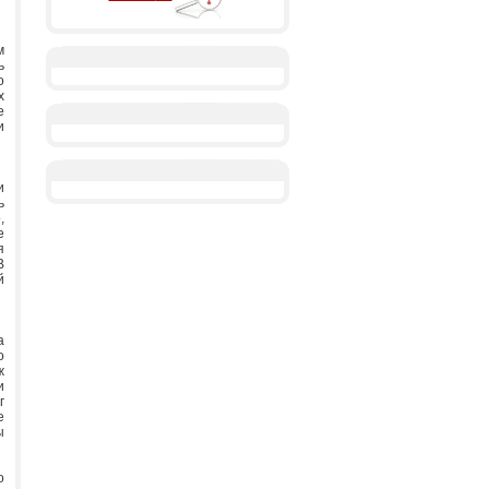
м
ь
о
х
е
и
и
ь
,
е
я
В
й
а
о
ж
и
г
е
ы
о