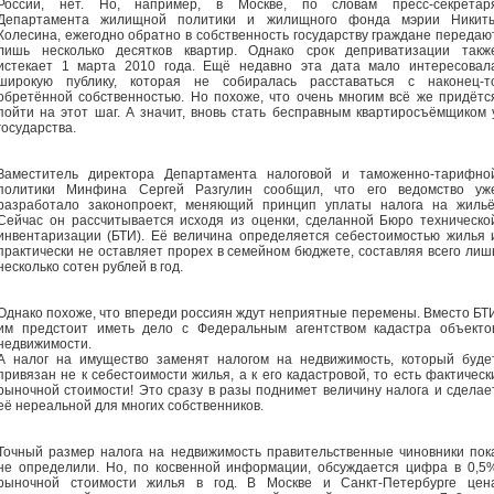
России, нет. Но, например, в Москве, по словам пресс-секретар
Департамента жилищной политики и жилищного фонда мэрии Никит
Колесина, ежегодно обратно в собственность государству граждане передаю
лишь несколько десятков квартир. Однако срок деприватизации такж
истекает 1 марта 2010 года. Ещё недавно эта дата мало интересовал
широкую публику, которая не собиралась расставаться с наконец-т
обретённой собственностью. Но похоже, что очень многим всё же придётс
пойти на этот шаг. А значит, вновь стать бесправным квартиросъёмщиком 
государства.
Заместитель директора Департамента налоговой и таможенно-тарифно
политики Минфина Сергей Разгулин сообщил, что его ведомство уж
разработало законопроект, меняющий принцип уплаты налога на жильё
Сейчас он рассчитывается исходя из оценки, сделанной Бюро техническо
инвентаризации (БТИ). Её величина определяется себестоимостью жилья 
практически не оставляет прорех в семейном бюджете, составляя всего лиш
несколько сотен рублей в год.
Однако похоже, что впереди россиян ждут неприятные перемены. Вместо БТ
им предстоит иметь дело с Федеральным агентством кадастра объекто
недвижимости.
А налог на имущество заменят налогом на недвижимость, который буде
привязан не к себестоимости жилья, а к его кадастровой, то есть фактическ
рыночной стоимости! Это сразу в разы поднимет величину налога и сделае
её нереальной для многих собственников.
Точный размер налога на недвижимость правительственные чиновники пок
не определили. Но, по косвенной информации, обсуждается цифра в 0,5
рыночной стоимости жилья в год.
В Москве и Санкт-Петербурге цен