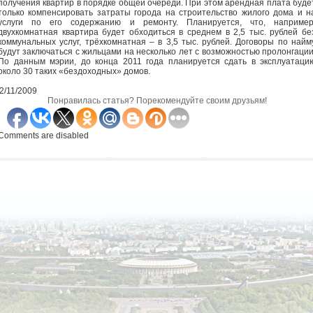
получения квартир в порядке общей очереди. При этом арендная плата буде
только компенсировать затраты города на строительство жилого дома и н
услуги по его содержанию и ремонту. Планируется, что, например
двухкомнатная квартира будет обходиться в среднем в 2,5 тыс. рублей бе
коммунальных услуг, трёхкомнатная – в 3,5 тыс. рублей. Договоры по найм
будут заключаться с жильцами на несколько лет с возможностью пролонгации
По данным мэрии, до конца 2011 года планируется сдать в эксплуатаци
около 30 таких «бездоходных» домов.
2/11/2009
Понравилась статья? Порекомендуйте своим друзьям!
Comments are disabled