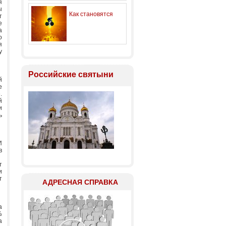
я
ы
Как становятся
т
е
а
о
я
перфекционистами
у
Российские святыни
й
е
.
й
и
ь
И
в
т
и
т
АДРЕСНАЯ СПРАВКА
а
%
а