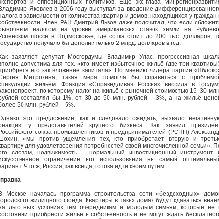
экспертов и оппозиционных политиков. Ещё экс-глава Минрегионразвити
Владимир Яковлев в 2006 году выступал за введение дифференцированног
налога в зависимости от количества квартир и домов, находящихся у граждан 
собственности. Член РАН Дмитрий Львов даже подсчитал, что если обложит
рыночным налогом на уровне американских ставок земли на Рублёво
Успенском шоссе в Подмосковье, где сотка стоит до 200 тыс. долларов, т
государство получало бы дополнительно 2 млрд. долларов в год.
Как заявляет депутат Мосгордумы Владимир Улас, прогрессивная шкал
вполне допустима для тех, «кто имеет избыточное жильё (две-три квартиры)
приобретя его как вложение капитала». По мнению лидера партии «Яблоко
Сергея Митрохина, такая мера помогла бы справиться с проблемо
спекуляции жильём. Фракция «Справедливая Россия» вносила в Госдум
законопроект, по которому налог на жильё с рыночной стоимостью 15–30 млн
рублей составлял бы 1%, от 30 до 50 млн. рублей – 3%, а на жильё цено
более 50 млн. рублей – 5%.
Однако это предложение, как и следовало ожидать, вызвало негативну
реакцию у представителей крупного бизнеса. Как заявил президен
Российского союза промышленников и предпринимателей (РСПП) Александ
Шохин, «мы против ущемления тех, кто приобретает вторую и треть
квартиру для удовлетворения потребностей своей многочисленной семьи». П
его словам, недвижимость – нормальный инвестиционный инструмент 
искусственное ограничение его использования не самый оптимальны
вариант. Что ж, Россия, как всегда, готова идти своим путём.
правка
В Москве началась программа строительства сети «бездоходных» домо
городского жилищного фонда. Квартиры в таких домах будут сдаваться внаё
на льготных условиях тем очередникам и молодым семьям, которые не 
состоянии приобрести жильё в собственность и не могут ждать бесплатног