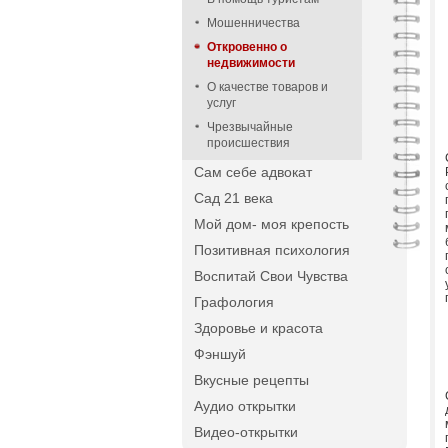
Мошенничества
Откровенно о
недвижимости
О качестве товаров и
услуг
Чрезвычайные
происшествия
Сам себе адвокат
Сад 21 века
Мой дом- моя крепость
Позитивная психология
Воспитай Свои Чувства
Графология
Здоровье и красота
Фэншуй
Вкусные рецепты
Аудио открытки
Видео-открытки