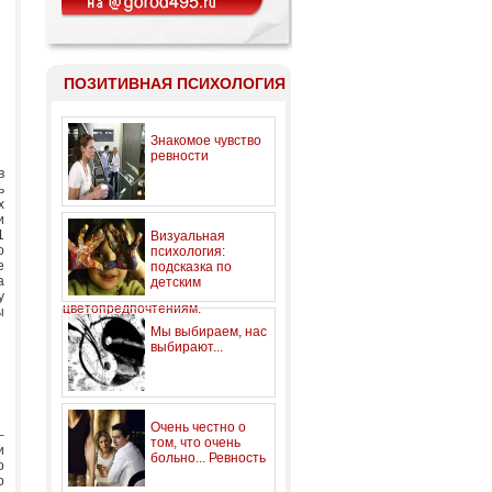
ПОЗИТИВНАЯ ПСИХОЛОГИЯ
Знакомое чувство
ревности
в
ь
х
и
1
Визуальная
о
психология:
е
подсказка по
а
детским
у
цветопредпочтениям.
ы
Мы выбираем, нас
выбирают...
Очень честно о
–
том, что очень
и
больно... Ревность
о
о