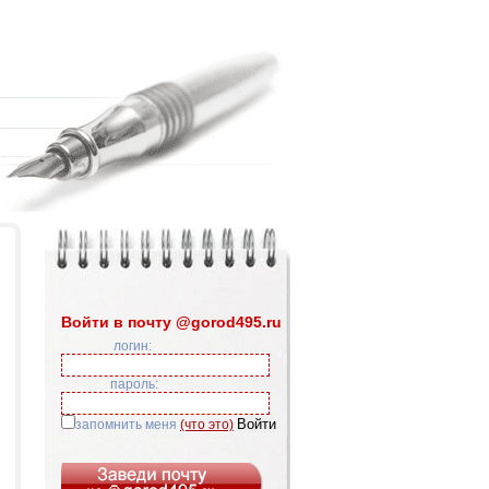
Войти в почту @gorod495.ru
логин:
пароль:
запомнить меня
(что это)