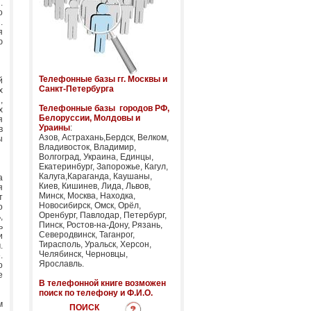
.
о
.
я
ю
Телефонные базы гг. Москвы и
й
Санкт-Петербурга
х
,
Телефонные базы городов РФ,
х
Белоруссии, Молдовы и
я
Ураины
:
в
Азов, Астрахань,Бердск, Велком,
ы
Владивосток, Владимир,
Волгоград, Украина, Единцы,
Екатеринбург, Запорожье, Кагул,
Калуга,Караганда, Каушаны,
а
Киев, Кишинев, Лида, Львов,
я
Минск, Москва, Находка,
т
Новосибирск, Омск, Орёл,
о
Оренбург, Павлодар, Петербург,
,
Пинск, Ростов-на-Дону, Рязань,
ь
Северодвинск, Таганрог,
и
Тирасполь, Уральск, Херсон,
.
Челябинск, Черновцы,
.
Ярославль.
о
е
В телефонной книге возможен
поиск по телефону и Ф.И.О.
м
ПОИСК