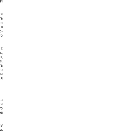
 И
ая
ть
ея
 в
о-
то
 с
с,
о,
е.
ть
не
ми
ия
на
ия
го
ов
му
м.