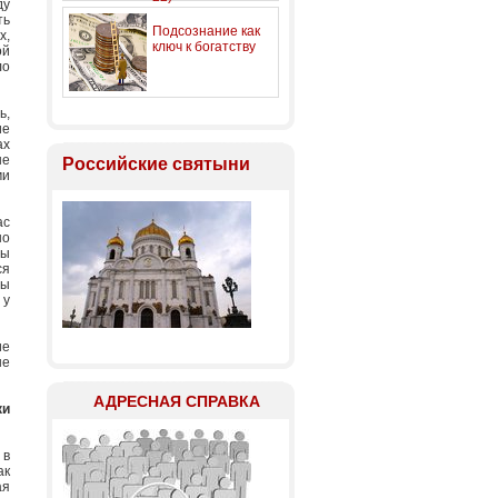
ду
ть
Подсознание как
х,
ключ к богатству
ой
ло
ь,
ие
ах
ые
Российские святыни
ми
ас
но
ны
ся
ты
 у
ие
ые
АДРЕСНАЯ СПРАВКА
ки
 в
ак
ая