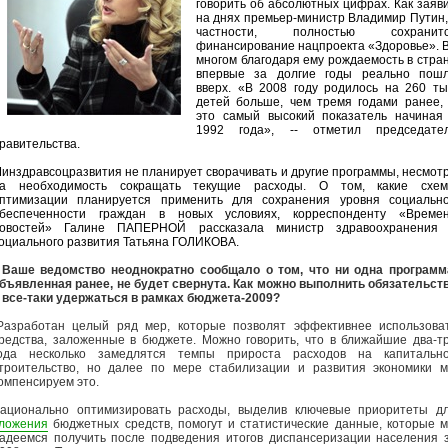
говорить об абсолютных цифрах. Как заяв
на днях премьер-министр Владимир Путин,
частности, полностью сохранит
финансирование нацпроекта «Здоровье». 
многом благодаря ему рождаемость в стра
впервые за долгие годы реально пош
вверх. «В 2008 году родилось на 260 ты
детей больше, чем тремя годами ранее, 
это самый высокий показатель начиная
1992 года», -- отметил председате
равительства.
инздравсоцразвития не планирует сворачивать и другие программы, несмот
а необходимость сокращать текущие расходы. О том, какие схе
птимизации планируется применить для сохранения уровня социальн
беспеченности граждан в новых условиях, корреспонденту «Време
овостей» Галине ПАПЕРНОЙ рассказала министр здравоохранения
оциального развития Татьяна ГОЛИКОВА.
 Ваше ведомство неоднократно сообщало о том, что ни одна программ
бъявленная ранее, не будет свернута. Как можно выполнить обязательст
 все-таки удержаться в рамках бюджета-2009?
Разработан целый ряд мер, которые позволят эффективнее использова
редства, заложенные в бюджете. Можно говорить, что в ближайшие два-т
ода несколько замедлятся темпы прироста расходов на капитальн
троительство, но далее по мере стабилизации и развития экономики 
омпенсируем это.
ационально оптимизировать расходы, выделив ключевые приоритеты д
ложения
бюджетных средств, помогут и статистические данные, которые 
адеемся получить после подведения итогов диспансеризации населения 