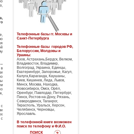
но
ю,
а,
го
Телефонные базы гг. Москвы и
е,
Санкт-Петербурга
во
ия
Телефонные базы городов РФ,
ой
Белоруссии, Молдовы и
му
Ураины
:
Азов, Астрахань,Бердск, Велком,
Владивосток, Владимир,
т
--
Волгоград, Украина, Единцы,
 в
Екатеринбург, Запорожье, Кагул,
ки
Калуга,Караганда, Каушаны,
но
Киев, Кишинев, Лида, Львов,
ты
Минск, Москва, Находка,
ом
Новосибирск, Омск, Орёл,
по
Оренбург, Павлодар, Петербург,
я,
Пинск, Ростов-на-Дону, Рязань,
Северодвинск, Таганрог,
Тирасполь, Уральск, Херсон,
 с
Челябинск, Черновцы,
ми
Ярославль.
ых
 с
В телефонной книге возможен
поиск по телефону и Ф.И.О.
ПОИСК