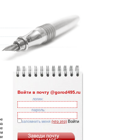
Войти в почту @gorod495.ru
логин:
пароль:
ое
запомнить меня
(что это)
ва
ие
ем
ли