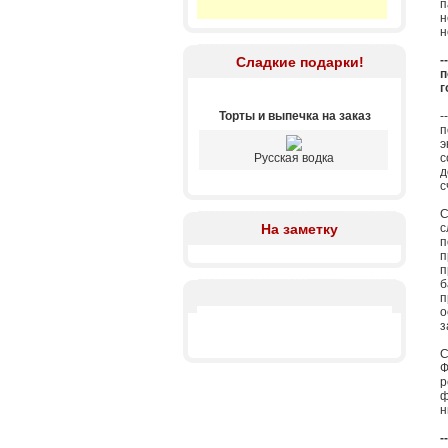
п
н
н
-
Сладкие подарки!
п
г
Торты и выпечка на заказ
-
п
э
Русская водка
с
д
с
С
На заметку
с
п
п
п
б
п
о
з
С
Ф
р
ф
н
-