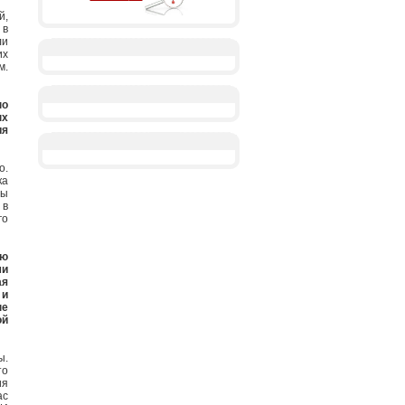
й,
 в
ли
их
м.
по
ых
ия
о.
ка
мы
 в
го
ую
ми
ая
 и
не
ой
ы.
то
ия
ас