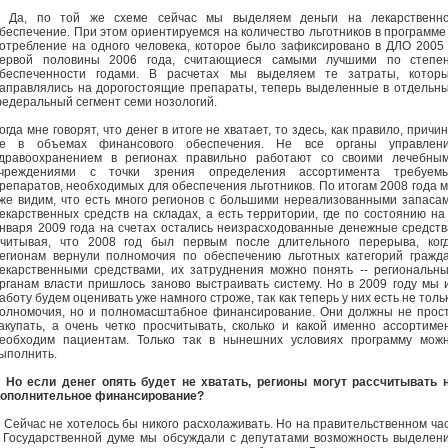
- Да, по той же схеме сейчас мы выделяем деньги на лекарственн
беспечение. При этом ориентируемся на количество льготников в программе
отребление на одного человека, которое было зафиксировано в ДЛО 2005 
ервой половины 2006 года, считающиеся самыми лучшими по степе
беспеченности годами. В расчетах мы выделяем те затраты, котор
аправлялись на дорогостоящие препараты, теперь выделенные в отдельн
едеральный сегмент семи нозологий.
огда мне говорят, что денег в итоге не хватает, то здесь, как правило, причи
е в объемах финансового обеспечения. Не все органы управлен
дравоохранением в регионах правильно работают со своими лечебны
чреждениями с точки зрения определения ассортимента требуем
репаратов, необходимых для обеспечения льготников. По итогам 2008 года 
же видим, что есть много регионов с большими нереализованными запаса
екарственных средств на складах, а есть территории, где по состоянию на
нваря 2009 года на счетах остались неизрасходованные денежные средств
читывая, что 2008 год был первым после длительного перерыва, ког
егионам вернули полномочия по обеспечению льготных категорий гражд
екарственными средствами, их затруднения можно понять -- региональн
рганам власти пришлось заново выстраивать систему. Но в 2009 году мы 
аботу будем оценивать уже намного строже, так как теперь у них есть не толь
олномочия, но и полномасштабное финансирование. Они должны не прос
акупать, а очень четко просчитывать, сколько и какой именно ассортиме
еобходим пациентам. Только так в нынешних условиях программу мож
ыполнить.
- Но если денег опять будет не хватать, регионы могут рассчитывать 
ополнительное финансирование?
- Сейчас не хотелось бы никого расхолаживать. Но на правительственном ча
 Государственной думе мы обсуждали с депутатами возможность выделен