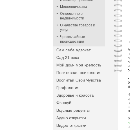
Мошенничества
Откровенно о
недвижимости
О качестве товаров и
услуг
Чрезвычайные
происшествия
п
Сам себе адвокат
М
н
Сад 21 века
о
о
Мой дом- моя крепость
н
с
Позитивная психология
-
Воспитай Свои Чувства
о
и
Графология
-
Здоровье и красота
с
Фэншуй
г
с
Вкусные рецепты
к
Аудио открытки
Р
в
Видео-открытки
н