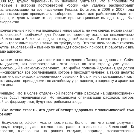
008 год. Трудно переоценить их значение, учитывая, что в прошлом го
первые в истории постсоветской России нам удалось распространи
испансеризацию на все население России. До этого, в 2006 и 2007 года
испансеризация проводилась выборочно, только для работников бюджетн
феры, и делать какие-то серьезные организационные выводы тогда бы
екорректно.
кончательные итоги мы подведем в конце марта, но уже сейчас можно сказат
то основной проблемой для России по-прежнему остаются онкологическ
аболевания и болезни сердечно-сосудистой системы. В некоторых регион
чень тревожные цифры также по туберкулезу. Это так называемые ключев
руппы заболеваний -- именно по ним идет основной прирост. И работать с ни
адо адресно.
 мерам по оптимизации относится и введение «Паспорта здоровья». Сейч
ы думаем, как распространить этот опыт на всю страну, уже успеш
аботающий в нескольких регионах. Это крайне полезный документ, где долж
иксироваться все обследования, которые проходит человек, а также делать
тметки о прививках и аллергических реакциях. В отличие от медицинской кар
тот документ принадлежит не лечебному учреждению, а пациенту и хранится
его дома.
чевидно, что в более отдаленной перспективе расходы на здравоохранен
новь будут увеличиваться. Но механизмы оптимизации расходов, котор
ейчас формируются, будут востребованы всегда.
- Уже можно сказать, что даст «Паспорт здоровья» с экономической точ
рения?
- Безусловно, эффект можно просчитать. Дело в том, что такой документ
ервую очередь даст возможность раннего выявления заболеваний. К
звестно, выявленная на ранних стадиях, например, злокачественн