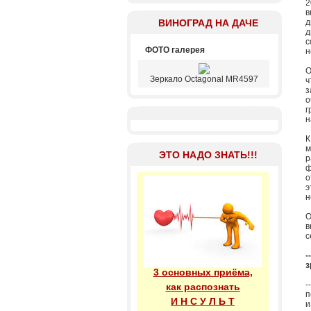
2
в
ВИНОГРАД НА ДАЧЕ
д
д
с
ФОТО галерея
н
О
Зеркало Octagonal MR4597
ч
з
о
г
н
К
м
ЭТО НАДО ЗНАТЬ!!!
р
ф
о
э
н
О
в
с
-
з
3 основных приёма,
-
как распознать
п
И Н С У Л Ь Т
и