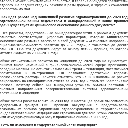
атология может быть вылечена полностью, и терапия обойдется сравнитель
едорого. На поздних стадиях лечение в разы дороже, а эффект, к сожалени
есопоставимо мал.
- Как идет работа над концепцией развития здравоохранения до 2020 год
одготовленной вашим ведомством и обнародованной в конце прошло
ода? Существует ли финансовое обоснование данного документа?
- Все расчеты, представленные Минздравсоцразвития в рабочем документ
олностью соответствуют цифровым параметрам, которые Министерст
кономического развития заложило в свой документ
--
«Основные направлен
оциально-экономического развития до 2020 года», с точностью до десят
оли ВВП. Оба эти документа берут за основу летний прогноз, по которо
читался бюджет на 2009--2011 годы.
ейчас окончательных расчетов по концепции до 2020 года не существуе
лишком много изменений в финансово-экономической сфере произошло
оследние месяцы. Но есть так называемый тренд -- тенденция, математичес
росчитанная и выстроенная. Он позволяет достаточно коррект
рогнозировать расходы. Хочется отметить, что наши изначальные расче
азировались на благоприятном отчете за 2007 год и столь же благоприятн
рогнозе, поэтому сейчас мы вынуждены уточнять объемы расходов 
сновным направлениям совершенствования системы здравоохранени
аложенные в концепции.
ейчас готовы расчеты только на 2009 год. В настоящее время мы совместно
едеральным фондом ОМС провели обсуждения с представителя
егиональных органов управления здравоохранением и территориальн
ондов обязательного медицинского страхования для того, чтобы согласовать
ими исходную финансовую базу и прогнозные оценки на 2009 год.
- Есть ли изменения в содержательной части концепции?