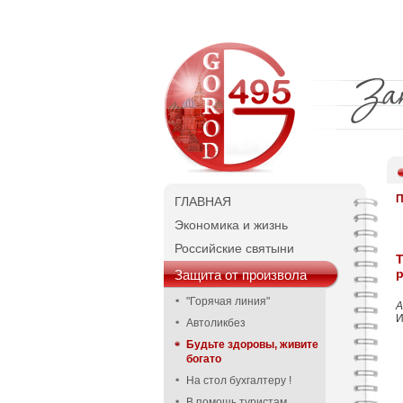
П
ГЛАВНАЯ
Экономика и жизнь
Российские святыни
Т
Защита от произвола
"Горячая линия"
А
И
Автоликбез
Будьте здоровы, живите
богато
На стол бухгалтеру !
В помощь туристам