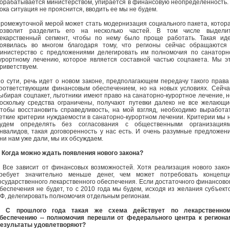
орабатывается министерством, упирается в финансовую неопределенность.
ока ситуация не прояснится, вводить ее мы не будем.
ромежуточной мерой может стать модернизация социального пакета, котор
озволит разделить его на несколько частей. В том числе выдели
екарственный сегмент, чтобы по нему было проще работать. Такая ид
оявилась во многом благодаря тому, что регионы сейчас обращаются
инистерство с предложениями делегировать им полномочия по санаторн
урортному лечению, которое является составной частью соцпакета. Мы э
риветствуем.
о сути, речь идет о новом законе, предполагающем передачу такого права
оответствующим финансовым обеспечением, но на новых условиях. Сейча
ыбирая соцпакет, льготники имеют право на санаторно-курортное лечение, н
оскольку средства ограничены, получают путевки далеко не все желающи
тобы восстановить справедливость, на мой взгляд, необходимо выработа
еткие критерии нуждаемости в санаторно-курортном лечении. Критерии мы 
удем определять без согласования с общественными организация
нвалидов, такая договоренность у нас есть. И очень разумные предложен
ни нам уже дали, мы их обсуждаем.
- Когда можно ждать появления нового закона?
- Все зависит от финансовых возможностей. Хотя реализация нового зако
ребует значительно меньше денег, чем может потребовать концепц
осударственного лекарственного обеспечения. Если достаточного финансово
беспечения не будет, то с 2010 года мы будем, исходя из желания субъект
Ф, делегировать полномочия отдельным регионам.
- С прошлого года такая же схема действует по лекарственно
беспечению -- полномочия перешли от федерального центра к региона
езультаты удовлетворяют?