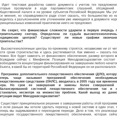
- Идет текстовая доработка самого документа с учетом тех предложени
оторые прозвучали в ходе парламентских слушаний, обсуждений
бщественной палате и на уровне субъектов Российской Федерации. Мы уч
се мнения, но справедливости ради стоит сказать, что большинство из н
водилось к разъяснениям или уточнениям уже имеющихся в документе нор
ринципиальных изменений практически никто не предложил.
- Не секрет, что финансовые сложности ударили в первую очередь 
троительному сектору. Определена ли судьба высокотехнологичн
медицинских центров? Существуют ли новые графики окончан
троительства?
- Высокотехнологичные центры по-прежнему строятся, независимо ни от чег
отя сроки строительства и здесь растягиваются. Как именно
--
сказать по
ложно. Все будет зависеть от финансового обеспечения, размер которого 
бсуждаем сейчас с Минфином. Позиция Минздравсоцразвития состоит
еобходимости концентрации финансирования на завершении любого начато
бъекта, в какой бы из территорий Российской Федерации он ни располагался.
- Программа дополнительного лекарственного обеспечения (ДЛО), котор
теперь чаще называют программой обеспечения необходимы
екарственными средствами (ОНЛС), вводилась в 2005 году как временн
мера. Но срок ее завершения и замены более совершенной
балансированной системой лекарственного обеспечения так и 
становлен, несмотря на множество проблем. Какой выход из данн
итуации видит Минздравсоцразвития?
- Существует принципиальное решение о завершении работы этой программ
о если раньше мы хотели сделать переход к новой системе в один этап, 
еперь мы задумываемся о переходном периоде. Дело в том, что реализац
онцепции государственного лекарственного обеспечения, которая сейч