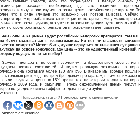
ополнительных средств, если это потребуется. В первую очередь д
птимизации расходов необходимо, где это возможно, проводи
оследовательную политику импортозамещения российскими препаратами. Т
олее что в ряде случаев это возможно без потери качества. Сейчас
инпромторгом прорабатываются позиции, по которым замену можно провес
 ближайшее время. Думаю, что уже во втором полугодии пусть небольшой, 
рен в сторону российских препаратов в программе станет заметен.
- Чем больше на рынке будет российских недорогих препаратов, тем ча
ни будут оказываться в госпрограммах. Но нет ли опасности снижен
ачества лекарств? Может быть, лучше вернуться от нынешних аукционов
акупкам на основе конкурсов, где цена -- это не единственный критерий, 
оторому осуществляется выбор?
Закупая препараты по семи нозологиям на федеральном уровне, мы 
щущаем никаких сложностей. И видим реальную экономию: за перв
олугодие она составила более 170 млн руб. В январе мы вообще пошли 
начительный риск, когда по трем брендовым препаратам, не имеющим замен
низили закупочные цены на 15% против тех, по которым закупали на перв
олугодие 2009 года. И закупили! Теперь сэкономленные деньги пойдут 
торое полугодие и смягчат эффект от девальвации рубля.
2/03/2009
Понравилась статья? Порекомендуйте своим друзьям!
Comments are disabled