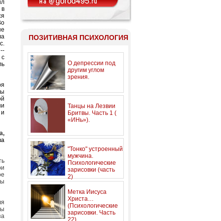
ил
 в
ся
Во
не
ла
ПОЗИТИВНАЯ ПСИХОЛОГИЯ
с.
--
 с
О депрессии под
ль
другим углом
зрения.
ря
мы
ой
ни
Танцы на Лезвии
 и
Бритвы. Часть 1 (
«ИНь»).
а,
ва
"Тонко" устроенный
мужчина.
ть
Психологические
ри
зарисовки (часть
ое
2)
мы
Метка Иисуса
Христа…
ля
(Психологические
мы
зарисовки. Часть
за
22)