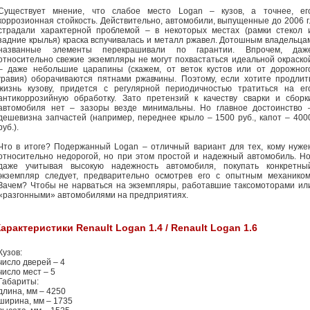
Существует мнение, что слабое место Logan – кузов, а точнее, ег
коррозионная стойкость. Действительно, автомобили, выпущенные до 2006 г.
страдали характерной проблемой – в некоторых местах (рамки стекол 
задние крылья) краска вспучивалась и металл ржавел. Дотошным владельца
названные элементы перекрашивали по гарантии. Впрочем, даж
относительно свежие экземпляры не могут похвастаться идеальной окраско
– даже небольшие царапины (скажем, от веток кустов или от дорожног
гравия) оборачиваются пятнами ржавчины. Поэтому, если хотите продлит
жизнь кузову, придется с регулярной периодичностью тратиться на ег
антикоррозийную обработку. Зато претензий к качеству сварки и сборк
автомобиля нет – зазоры везде минимальны. Но главное достоинство 
дешевизна запчастей (например, переднее крыло – 1500 руб., капот – 400
руб.).
Что в итоге? Подержанный Logan – отличный вариант для тех, кому нуже
относительно недорогой, но при этом простой и надежный автомобиль. Но
даже учитывая высокую надежность автомобиля, покупать конкретны
экземпляр следует, предварительно осмотрев его с опытным механиком
Зачем? Чтобы не нарваться на экземпляры, работавшие таксомоторами ил
«разгонными» автомобилями на предприятиях.
арактеристики Renault Logan 1.4 / Renault Logan 1.6
Кузов:
число дверей – 4
число мест – 5
Габариты:
длина, мм – 4250
ширина, мм – 1735