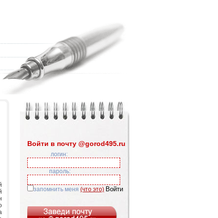
Войти в почту @gorod495.ru
логин:
пароль:
й
запомнить меня
(что это)
й
н
о
а