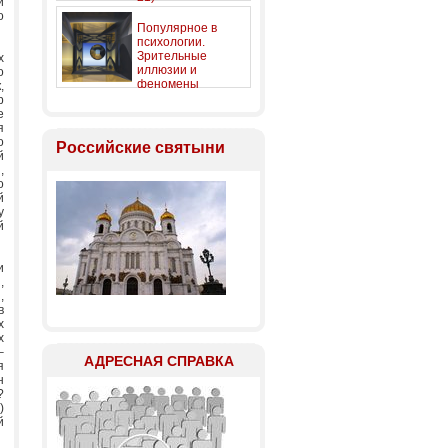
и
о
Популярное в
психологии.
Зрительные
х
иллюзии и
о
феномены
,
р
е
я
о
Российские святыни
й
,
о
й
у
й
и
,
,
в
х
х
–
АДРЕСНАЯ СПРАВКА
я
н
?
)
й