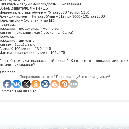
высота, мм – 1525
Двигатель – рядный 4-цилиндровый 8-клапанный
Объем двигателя, л – 1,4 / 1,6
Мощность, л. с. при об/мин – 75 при 5500 / 90 при 5250
Крутящий момент, Н∙м при об/мин – 112 при 3000 / 131 при 2500
Трансмиссия – 5-ступенчатая МКП
Подвеска:
передняя – независимая (McPherson)
задняя – полузависимая (торсионная балка)
Тормоза:
передние – дисковые
задние – барабанные
Разгон 0-100 км/ч, с – 13,0 / 11,5
Максимальная скорость, км/ч – 162 / 175
А вы бы купили подержанный Logan? Кого считать конкурентами трех-
пятилетних седанов?
5/09/2009
Понравилась статья? Порекомендуйте своим друзьям!
Comments are disabled