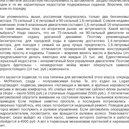
они отметили абсолютную беспроблемность автомобиля. Заодно перечислил
одни и те же характерные недостатки подержанных седанов. Впрочем, об
всем по порядку.
Как упоминалось выше, россиянам предлагались только два бензиновы
мотора: 75-сильный 1,4-литровый и 90-сильный 1,6-литровый. Совсем недавн
компанию этим 8-клапанным двигателям составил 1,6-литровый 16-клапанник
но такие машины пока на вторичном рынке не встречаются. Какой мото
выбрать? Надо сказать, что ни 75-сильный, ни 90-сильный двигатели н
обеспечивают седану ураганной динамики. Поэтому рекомендаци
бесхитростна: для городской езды в одиночку достаточно 1,4-литровог
мотора, для поездок с семьей на дачу лучше предпочесть 1,6-литровы
агрегат. Сами моторы отличаются проверенной временем конструкцией
потому просты и надежны. Главное – вовремя менять масло и фильтры (эт
предписывается делать ежегодно или каждые 15 тыс. км). Единственны
серьезный недостаток – негерметичный блок управления двигателем. Поэтом
будьте бдительны – неаккуратная мойка может обернуться замено
дорогостоящего (14 тыс. руб.) компонента.
Что касается подвески, то она типична для автомобилей этого класса: сперед
– McPherson, сзади – полузависимая балка. Те, кто ездил на Logan
подтвердят: подвеска, уверенно глотающая и мелкие, и крупные неровности
весьма и весьма комфортна. Из слабых мест отметим сайлент-блоки рычаго
(в сборе – около 5000 руб.) и ступичные подшипники (5500 руб.). У пятилетни
автомобилей обратите внимание на состояние пружин и пыльников колесны
приводов. Если первые заметно просели, а последние потрескались 
уверенно торгуйтесь, ибо скоро потребуется недешевый ремонт. Поводом дл
торга может послужить и рулевое управление. Если автомобиль оборудова
гидроусилителем, посмотрите, как вращается рулевое колесо. Тяжеловато
Значит, скоро выйдет из строя насос, замена которого (запчасти и работа
обойдется в 4000 руб. А вот к тормозным механизмам претензий и нарекани
нет.