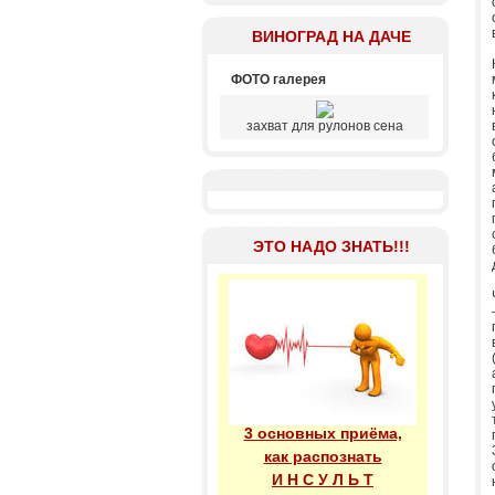
ВИНОГРАД НА ДАЧЕ
ФОТО галерея
захват для рулонов сена
ЭТО НАДО ЗНАТЬ!!!
3 основных приёма,
как распознать
И Н С У Л Ь Т