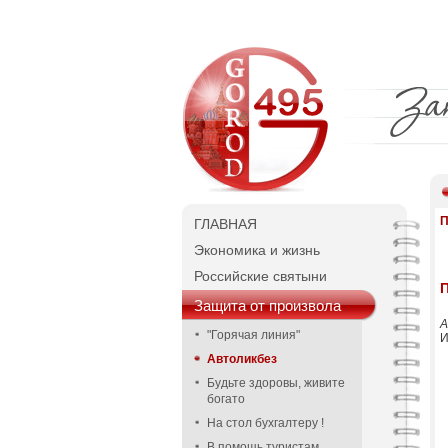
П
ГЛАВНАЯ
Экономика и жизнь
Российские святыни
П
Защита от произвола
А
"Горячая линия"
И
Автоликбез
Будьте здоровы, живите
богато
На стол бухгалтеру !
В помощь туристам