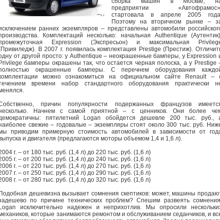
сборка машин в Москве, н
предприятии «Автофрамос»
стартовала в апреле 2005 года
Поэтому на вторичном рынке – з
исключением ранних экземпляров – представлены автомобили российског
производства. Комплектаций несколько: начальная Authentique (Аутентик)
промежуточная Expression (Экспресьон) и максимальная Privileg
(Привиледж). В 2007 г. появилась комплектация Prestige (Престиж). Отличит
одну от другой просто: у Authentique – неокрашенные бамперы, у Expression 
Privilege бамперы окрашены так, что остается черная полоска, а у Prestige 
полностью окрашенные бамперы. С перечнем оборудования каждо
комплектации можно ознакомиться на официальном сайте Renault – 
течением времени набор стандартного оборудования практически н
менялся.
Собственно, причин популярности подержанных французов имеетс
несколько. Начнем с самой приятной – с ценников. Они более че
демократичны: пятилетний Logan обойдется дешевле 200 тыс. руб., 
наиболее свежие – годовалые – экземпляры стоят около 300 тыс. руб. Ниж
мы приводим примерную стоимость автомобилей в зависимости от год
выпуска и двигателя (предлагаются моторы объемом 1,4 и 1,6 л).
2004 г. – от 180 тыс. руб. (1,4 л) до 220 тыс. руб. (1,6 л)
2005 г. – от 200 тыс. руб. (1,4 л) до 240 тыс. руб. (1,6 л)
2006 г. – от 220 тыс. руб. (1,4 л) до 270 тыс. руб. (1,6 л)
2007 г. – от 250 тыс. руб. (1,4 л) до 290 тыс. руб. (1,6 л)
2008 г. – от 280 тыс. руб. (1,4 л) до 320 тыс. руб. (1,6 л)
Подобная дешевизна вызывает сомнения скептиков: может, машины продаю
задешево по причине технических проблем? Спешим развеять сомнения
Logan исключительно надежен и неприхотлив. Мы опросили нескольки
механиков, которые занимаются ремонтом и обслуживанием седанчиков, и вс