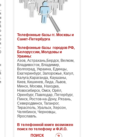
о
,
и
м
е
й
о
ь
Телефонные базы гг. Москвы и
о
Санкт-Петербурга
и
–
Телефонные базы городов РФ,
0
Белоруссии, Молдовы и
Ураины
:
Азов, Астрахань,Бердск, Велком,
н
Владивосток, Владимир,
,
Волгоград, Украина, Единцы,
й
Екатеринбург, Запорожье, Кагул,
.
Калуга,Караганда, Каушаны,
и
Киев, Кишинев, Лида, Львов,
Минск, Москва, Находка,
Новосибирск, Омск, Орёл,
Оренбург, Павлодар, Петербург,
Пинск, Ростов-на-Дону, Рязань,
Северодвинск, Таганрог,
Тирасполь, Уральск, Херсон,
Челябинск, Черновцы,
Ярославль.
В телефонной книге возможен
поиск по телефону и Ф.И.О.
ПОИСК