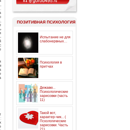
а
,
.
а
о
,
ПОЗИТИВНАЯ ПСИХОЛОГИЯ
e
ь
и
–
Испытание не для
й
слабонервных…
с
е
я
Психология в
м
притчах
а
е
а
Дежавю...
Психологические
зарисовки (часть
11)
Такой вот,
т
характер-чик... (
:
Псхологические
х
зарисовки. Часть
е
21)