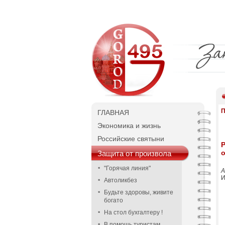
П
ГЛАВНАЯ
Экономика и жизнь
Российские святыни
Р
Защита от произвола
"Горячая линия"
А
И
Автоликбез
Будьте здоровы, живите
богато
На стол бухгалтеру !
В помощь туристам