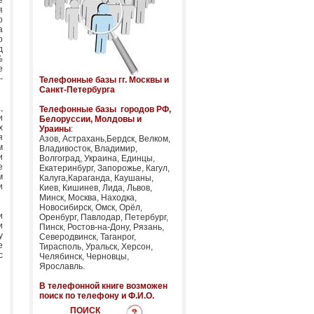
е
я
о
а
о
д
%
е
-
Телефонные базы гг. Москвы и
Санкт-Петербурга
,
Телефонные базы городов РФ,
и
Белоруссии, Молдовы и
х
Ураины
:
я
Азов, Астрахань,Бердск, Велком,
м
Владивосток, Владимир,
и
Волгоград, Украина, Единцы,
е
Екатеринбург, Запорожье, Кагул,
м
Калуга,Караганда, Каушаны,
и
Киев, Кишинев, Лида, Львов,
Минск, Москва, Находка,
Новосибирск, Омск, Орёл,
и
Оренбург, Павлодар, Петербург,
и
Пинск, Ростов-на-Дону, Рязань,
у
Северодвинск, Таганрог,
е
Тирасполь, Уральск, Херсон,
с
Челябинск, Черновцы,
Ярославль.
В телефонной книге возможен
поиск по телефону и Ф.И.О.
ПОИСК