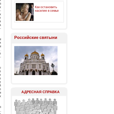
х
в
х
Как остановить
-
насилие в семье
х
т
я
а
-
Российские святыни
м
и
м
.
е
-
о
е
е
е
е
й
о
АДРЕСНАЯ СПРАВКА
м
х
в
,