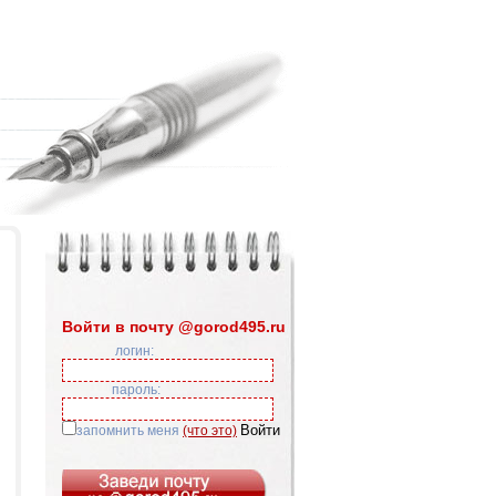
Войти в почту @gorod495.ru
логин:
пароль:
запомнить меня
(что это)