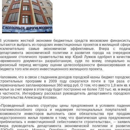
В условиях жесткой экономии бюджетных средств московские финансист
пытаются выбрать из городских инвестиционных проектов в жилищной сфер
исключительно самые экономически эффективные. Вчера с подач
департамента экономической политики и развития города на очередно
заседании столичного правительства мэр Юрий Лужков одобрил в качеств
«временного документа» разработанную, судя по всему, специально н
кризисный период методику оценки целесообразности финансирования и
бюджета того или иного инвестиционного жилищного проекта.
Напомним, что в связи с падением доходов городской казны бюджет городски
строительных программ в 2009 году сократился почти в три раза о
первоначально запланированных 360 млрд руб. О том, что вместо 1,8 млн кв. 
жилья за счет мэрии в этом году будет построено не более 720 тыс. кв. м вчера
в частности, Интерфаксу рассказал руководитель департамента городског
строительства Александр Косован.
«Проведенный анализ структуры цены предложения в условиях падени
платежеспособного спроса и недоверия потенциальных покупателей 
возможности инвесторов выполнить свои обязательства при продаж
недостроенного жилья привели к тому, что фактическая цена предложени
приблизилась к инвестиционной себестоимости строительства», -- заявил
вчера руководитель департамента экономической политики и развити