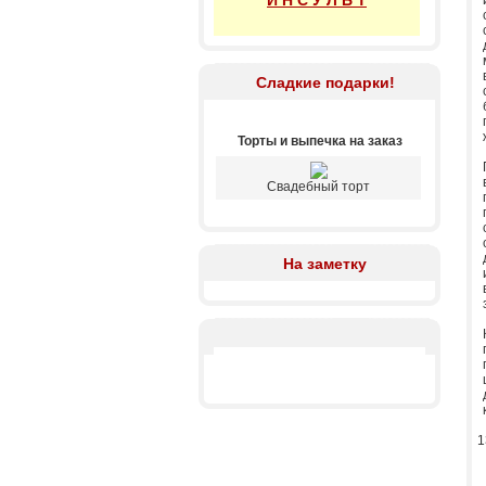
И Н С У Л Ь Т
Сладкие подарки!
Торты и выпечка на заказ
Свадебный торт
На заметку
1