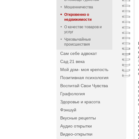
Мошенничества
Откровенно о
недвижимости
О качестве товаров и
услуг
Чрезвычайные
происшествия
Сам себе адвокат
Сад 21 века
Мой дом- моя крепость
Позитивная психология
Воспитай Свои Чувства
Графология
Здоровье и красота
Фэншуй
Вкусные рецепты
Аудио открытки
Видео-открытки