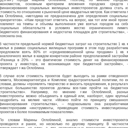
(ДЭПиР) города Марина Оглоблина. Поэтому, по мнению городски
экономистов, основным критерием вложения городских средств 
финансирование социальных жилищных инвестпроектов должна стать и
стоимость по отношению к рыночной цене квадратных метров. Как отметила г
жа Оглоблина, «методика не предназначена для определения социальны
приоритетов». «Нам предстоит ответить на вопрос, как тот или иной проек
повлияет на темпы и объемы выполнения уже взятых городом на себ
социальных обязательств в условиях жестко ограниченного лимит
бюджетного финансирования и недостатка площадок для строительства», -
пояснила она.
В частности предельной нормой бюджетных затрат на строительство 1 кв. 
жилья в рамках социальных жилищных программ в этом году разработчик
предложили взять 80% от «средневзвешенной цены продажи» 1 кв. 
аналогичного жилья в каждом конкретном районе предполагаемой застройки
«Разница в 20% -- это фактически стоимость денег на финансировани
проекта у инвестора, не возникающая при бюджетной застройке», -
утверждает г-жа Оглоблина.
В случае если стоимость проектов будет выходить за рамки отведенног
лимита, Москомархитектура и Комплекс градостроительной политики, по е
словам, должны «проявлять творчество и вносить предложения, в результат
которых большинство проектов должны все-таки пройти на бюджетно
строительство». Например, по мнению г-жи Оглоблиной, разны
инвестпроекты можно объединить в единый или, наоборот, один крупны
раздробить на мелкие части. «Можно пойти по принципу смешанног
финансирования строительства», -- подсказывала она разработчика
инвестпрограмм «инструменты, приводящие стоимость инвестиционны
проектов к более понимаемым показателям».
По словам Марины Оглоблиной, анализ стоимости инвестпроекто
проводился и ранее, но несколько по другому принципу. В частности