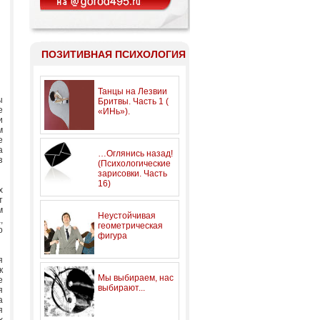
ПОЗИТИВНАЯ ПСИХОЛОГИЯ
Танцы на Лезвии
ы
Бритвы. Часть 1 (
е
«ИНь»).
и
м
е
а
…Оглянись назад!
з
(Психологические
зарисовки. Часть
16)
х
т
м
Неустойчивая
,
геометрическая
о
фигура
я
к
Мы выбираем, нас
е
выбирают...
я
а
я