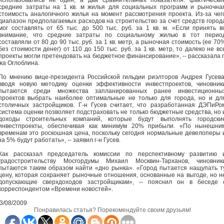
использовались не один, а два сравнительных показателя: фактически
средние затраты на 1 кв. м жилья для социальных программ и рыночна
стоимость аналогичного жилья на момент рассмотрения проекта. Из-за чег
диапазон предполагаемых расходов на строительство за счет средств город
мог составлять от 65 тыс. до 500 тыс. руб. за 1 кв. м. «Если принять в
внимание, что средние затраты по социальному жилью в тот перио
составляли от 80 до 90 тыс. руб. за 1 кв. метр, а рыночная стоимость (ее 70
без стоимости денег) от 110 до 150 тыс. руб. за 1 кв. метр, то далеко не вс
проекты могли претендовать на бюджетное финансирование», -- рассказала г
жа Оглоблина.
По мнению вице-президента Российской гильдии риэлторов Андрея Гусева
вводя новую методику оценки эффективности инвестпроектов, чиновник
пытаются среди множества запланированных ранее инвестиционны
проектов выбрать наиболее оптимальные не только для города, но и дл
столичных застройщиков. Г-н Гусев считает, что разработанная ДЭПиРо
система оценки позволяет подстраховать не только бюджетные средства, но 
доходы строительных компаний, которые будут выполнять городски
инвестпроекты, обеспечивая как минимум 20% прибыли. «По нынешни
временам это роскошная цена, поскольку сегодня нормальные девелоперы 
за 5% будут работать», -- заявил г-н Гусев.
Как рассказал председатель комиссии по перспективному развитию 
градостроительству Мосгордумы Михаил Москвин-Тарханов, чиновник
пытаются таким образом найти «дно рынка». «Город пытается нащупать т
цену, которая сохраняет рыночные отношения, основанные на выгоде, но н
допускающие сверхдоходов застройщикам», -- пояснил он в беседе 
корреспондентом «Времени новостей».
3/08/2009
Понравилась статья? Порекомендуйте своим друзьям!