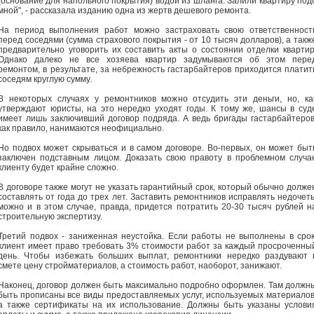
(основание для напольного покрытия) водой из шланга. Залили квартиру под
мной", - рассказала изданию одна из жертв дешевого ремонта.
На период выполнения работ можно застраховать свою ответственност
перед соседями (сумма страхового покрытия - от 10 тысяч долларов), а такж
предварительно уговорить их составить акты о состоянии отделки квартир
Однако далеко не все хозяева квартир задумываются об этом пере
ремонтом, в результате, за небрежность гастарбайтеров приходится платит
соседям круглую сумму.
В некоторых случаях у ремонтников можно отсудить эти деньги, но, ка
утверждают юристы, на это нередко уходят годы. К тому же, шансы в суд
имеет лишь заключивший договор подряда. А ведь бригады гастарбайтеров
как правило, нанимаются неофициально.
Но подвох может скрываться и в самом договоре. Во-первых, он может быт
заключен подставным лицом. Доказать свою правоту в проблемном случа
клиенту будет крайне сложно.
В договоре также могут не указать гарантийный срок, который обычно долже
составлять от года до трех лет. Заставить ремонтников исправлять недочет
можно и в этом случае, правда, придется потратить 20-30 тысяч рублей н
строительную экспертизу.
Третий подвох - заниженная неустойка. Если работы не выполнены в срок
клиент имеет право требовать 3% стоимости работ за каждый просроченны
день. Чтобы избежать больших выплат, ремонтники нередко раздувают 
смете цену стройматериалов, а стоимость работ, наоборот, занижают.
Наконец, договор должен быть максимально подробно оформлен. Там должн
быть прописаны все виды предоставляемых услуг, используемых материалов
а также сертификаты на их использование. Должны быть указаны услови