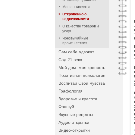
Мошенничества
Откровенно о
недвижимости
О качестве товаров и
услуг
Чрезвычайные
происшествия
Сам себе адвокат
Сад 21 века
Мой дом- моя крепость
Позитивная психология
Воспитай Свои Чувства
Графология
Здоровье и красота
Фэншуй
Вкусные рецепты
Аудио открытки
Видео-открытки