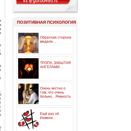
и
ПОЗИТИВНАЯ ПСИХОЛОГИЯ
м
а
я
Обратная сторона
медали…
и
,
а
ТРОПА, ЗАБЫТАЯ
а
АНГЕЛАМИ…
е
.
т
Очень честно о
,
том, что очень
в
больно... Ревность
т
т
с
е
Ещё раз об
я
Измене...
у