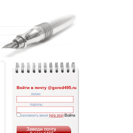
Войти в почту @gorod495.ru
логин:
пароль:
запомнить меня
(что это)