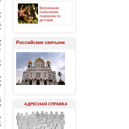
о
Визуальная
психология:
ь
подсказка по
е
детским
.
д
цветопредпочтениям.
ь
к
Российские святыни
е
,
ь
е
н
ы
а
,
й
АДРЕСНАЯ СПРАВКА
в
ы
,
я