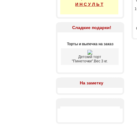
И Н С У Л Ь Т
1
Сладкие подарки!
Торты и выпечка на заказ
Детский торт
"Пинеточки".Вес 3 кг.
На заметку