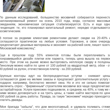
По данным исследований, большинство москвичей собираются перенест
запланированный ремонт на осень 2010 года, когда, согласно массовы
ожиданиям, экономическая ситуация стабилизируется. Есть и еще одн
тенденция: те, кто планировал капитальный ремонт, нередко отделываютс
косметическим.
В погоне за редкими клиентами ремонтники делают скидки на 20-40% 
соглашаются практически на любые условия. Горожане, в свою очередь
предпочитают дешевые материалы и экономят на рабочей силе, пишет газет
"Московский комсомолец".
Еще в прошлом году 55% клиентов готовы были переплачивать з
понравившийся дизайн плитки или паркета, теперь цена вышла на перво
место. При этом на рынке можно выторговать неплохую скидку в полцены
Линолеум можно найти по цене от 100 рублей за квадратный метр, обои - о
80 рублей за рулон, отечественную плитку - за 200 рублей.
Крупные конторы идут на беспрецедентные уступки - снижают цены
соглашаются даже на мелкие заказы и предлагают дополнительную услугу 
подарок: например, бесплатно меняют окна. Но и это не сильно помогае
увеличить спрос - "фирменным" строителям москвичи все чаще предпочитаю
гастарбайтеров. Услуги приезжих подешевели, в среднем, на 40%, к тому же 
ними можно договориться и на треть цены, а также найти мастеров по цен
500 рублей за день работы. Правда, за такую "экономию" нередко приходитс
платить дважды.
"Моя бригада "забыла", что дом многоэтажный, и удумала поливать стяжк