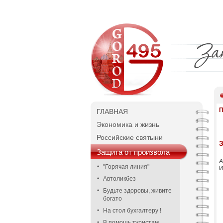
П
ГЛАВНАЯ
Экономика и жизнь
Российские святыни
Защита от произвола
А
"Горячая линия"
И
Автоликбез
Будьте здоровы, живите
богато
На стол бухгалтеру !
В помощь туристам