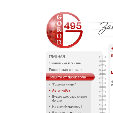
П
ГЛАВНАЯ
Экономика и жизнь
Российские святыни
Защита от произвола
А
"Горячая линия"
И
Автоликбез
Будьте здоровы, живите
богато
На стол бухгалтеру !
В помощь туристам