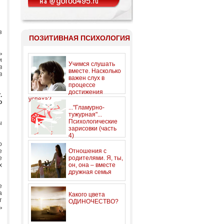
з
ПОЗИТИВНАЯ ПСИХОЛОГИЯ
ь
и
Учимся слушать
в
вместе. Насколько
в
важен слух в
процессе
достижения
.
успеха?
о
..."Гламурно-
тужурная"...
Психологические
ы
зарисовки (часть
4)
о
е
Отношения с
е
родителями. Я, ты,
х
он, она – вместе
дружная семья
е
а
Какого цвета
т
ОДИНОЧЕСТВО?
ь