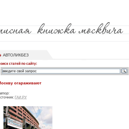
АВТОЛИКБЕЗ
оиск статей по сайту:
Москву огараживают
втор:
сточник:
ГАИ.РУ