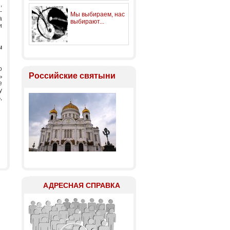
,
-
Мы выбираем, нас
а
выбирают...
и
ы
о
Российские святыни
ь
е
у
,
АДРЕСНАЯ СПРАВКА