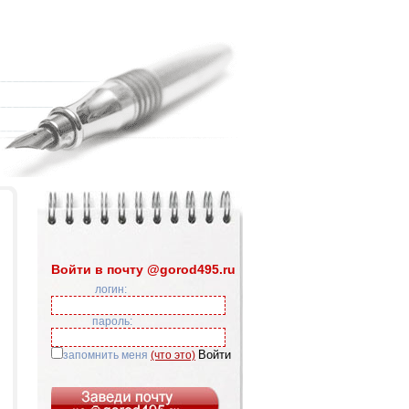
Войти в почту @gorod495.ru
логин:
пароль:
запомнить меня
(что это)