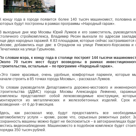
К концу года в городе появится более 140 тысяч машиномест, половина и
которых будут построены в рамках программы «Народный гараж».
В выходные дни мэр Москвы Юрий Лужков и его заместитель, руководител
столичного стройкомплекса, Владимир Ресин выехали по адресам закладк
еще двух народных гаражей. К 83 площадкам, которые сейчас застраиваются 
Москве, добавились еще две: в Отрадном на улице Римского-Корсакова и 
Печатниках на улице Гурьянова.
По словам мэра, к концу года в столице построят 144 тысячи машиномест
Около 70 тысяч мест будут возведены в рамках инвестиционног
строительства, остальные – по программе «Народный гараж».
«Это такие красивые, очень удобные, комфортные паркинги, которые м
начали строить в 85 точках города Москвы», - рассказал Лужков.
По словам руководителя Департамента дорожно-мостового и инженерног
строительства (ДДМС) города Москвы Александра Левченко, гаражны
комплексы представляют собой легковозводимые конструкции, которы
монтируются из металлических и железобетонных изделий. Срок и
возведения - от 6 до 9 месяцев.
Здесь, как рассказал мэр, будут предоставлять все необходимы
автомобилисту услуги – кроме, разве что, серьезных ремонтных работ. З
сохранность машины можно будет не беспокоиться – в автохранилищах буде
вестись видеонаблюдение. Машиноместо в подобном комплексе будет стоит
порядка 350 тысяч рублей.