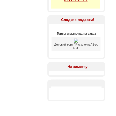
И Н С У Л Ь Т
Сладкие подарки!
Торты и выпечка на заказ
Детский торт "Русалочка".Вес
6 кг.
На заметку