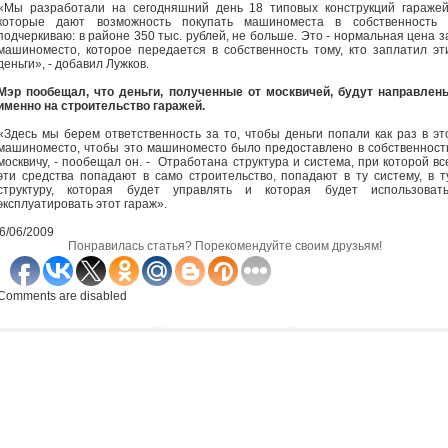
«Мы разработали на сегодняшний день 18 типовых конструкций гаражей
которые дают возможность покупать машиноместа в собственность 
подчеркиваю: в районе 350 тыс. рублей, не больше. Это - нормальная цена з
машиноместо, которое передается в собственность тому, кто заплатил эт
деньги», - добавил Лужков.
Мэр пообещал, что деньги, полученные от москвичей, будут направлен
именно на строительство гаражей.
«Здесь мы берем ответственность за то, чтобы деньги попали как раз в эт
машиноместо, чтобы это машиноместо было предоставлено в собственност
москвичу, - пообещал он. - Отработана структура и система, при которой вс
эти средства попадают в само строительство, попадают в ту систему, в т
структуру, которая будет управлять и которая будет использовать
эксплуатировать этот гараж».
6/06/2009
Понравилась статья? Порекомендуйте своим друзьям!
Comments are disabled