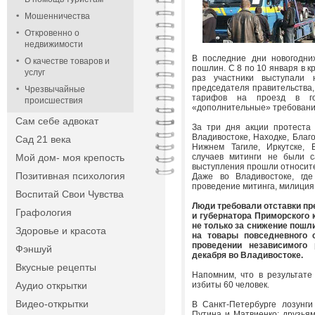
Мошенничества
Откровенно о
недвижимости
В последние дни новогодни
О качестве товаров и
пошлин. С 8 по 10 января в к
услуг
раз участники выступали 
председателя правительства,
Чрезвычайные
тарифов на проезд в го
происшествия
«дополнительные» требовани
Сам себе адвокат
За три дня акции протеста 
Владивостоке, Находке, Благ
Сад 21 века
Нижнем Тагиле, Иркутске, 
Мой дом- моя крепость
случаев митинги не были с
выступления прошли относите
Позитивная психология
Даже во Владивостоке, гд
проведение митинга, милиция
Воспитай Свои Чувства
Люди требовали отставки п
Графология
и губернатора Приморского 
не только за снижение пошл
Здоровье и красота
на товары повседневного 
проведении независимого
Фэншуй
декабря во Владивостоке.
Вкусные рецепты
Напомним, что в результате
Аудио открытки
избиты 60 человек.
Видео-открытки
В Санкт-Петербурге лозунги
Путина и Матвиенко: друзья