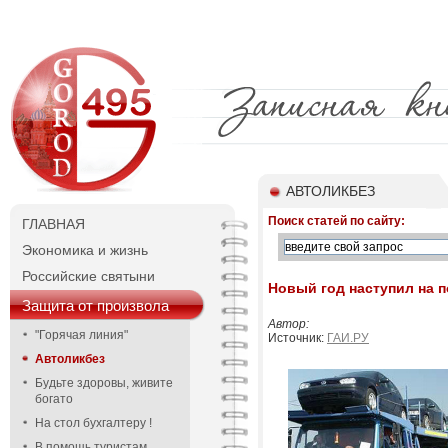
АВТОЛИКБЕЗ
Поиск статей по сайту:
ГЛАВНАЯ
Экономика и жизнь
Российские святыни
Новый год наступил на 
Защита от произвола
Автор:
"Горячая линия"
Источник:
ГАИ.РУ
Автоликбез
Будьте здоровы, живите
богато
На стол бухгалтеру !
В помощь туристам