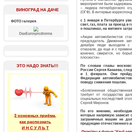
мероприятия были задержаны 
– лидера петербургского о
ВИНОГРАД НА ДАЧЕ
(ОГФ). В интервью корреспонд
с 1 января в Петербурге ув
ФОТО галерея
свет, газ, плата за проезд в
о пошлинах, на митинге затр
DaxEurosyncdronna
«Акции автомобилистов ста
председатель Движения авт
декабре люди выходили с 
отказали, да еще и с примене
конечно, смирится, но борь
плоскости».
ЭТО НАДО ЗНАТЬ!!!
По словам главы московс
России Сергея Канаева, сле
и 1 февраля. Они пройду
Федерация автомобилистов
поводу снижения пошлин.
«Болезненная общественна
требует от государства да
социальных последствий этог
Сергей Миронов.
По его мнению, необходи
3 основных приёма,
которых напрямую зависит о
заграничных машин не до
как распознать
продукцию отечественного а
И Н С У Л Ь Т
Перейти в форум "Клуб ав