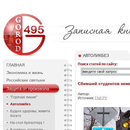
АВТОЛИКБЕЗ
Поиск статей по сайту:
ГЛАВНАЯ
Экономика и жизнь
Российские святыни
Сбивший студентов неме
Защита от произвола
Автор:
"Горячая линия"
Источник:
ГАИ.РУ
Автоликбез
Будьте здоровы, живите
богато
На стол бухгалтеру !
В помощь туристам