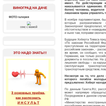
имеет. По действующим 
наказываются одинаково. Е
ВИНОГРАД НА ДАЧЕ
более) человека, водителя
лишением права управлять т
ФОТО галерея
В ноябре парламентарии, был
которые разграничивали 
Законопроект предполагал, ч
секс с мамой
обстоятельством и «накидыва
и ныне там, поправки окончат
Будущее Хоберта Томаса пред
«По законам Российской Фе
преступление на территории
российским законам», - расск
ЭТО НАДО ЗНАТЬ!!!
же время, он сообщил, что 
Германию, как только россий
документы в посольство. На 
лишения свободы – за наруш
(эксплуатации транспорт
транспортным средством, пов
Несмотря на то, что дело 
которого погибли молод
предъявлено: Хоберт находи
По данным Газета.RU, рассл
3 основных приёма,
может напрямую обращаться
Посредником в данном случа
как распознать
РФ.
И Н С У Л Ь Т
«Министерство иностранны
российскими ведомствами по п