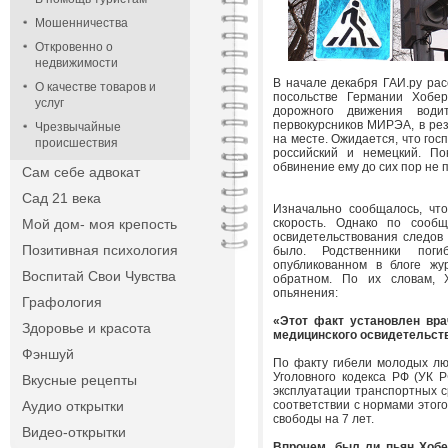
Мошенничества
Откровенно о
недвижимости
В начале декабря ГАИ.ру ра
О качестве товаров и
посольстве Германии Хобер
услуг
дорожного движения води
первокурсников МИРЭА, в рез
Чрезвычайные
на месте. Ожидается, что гос
происшествия
российский и немецкий. По
обвинение ему до сих пор не 
Сам себе адвокат
Сад 21 века
Изначально сообщалось, чт
Мой дом- моя крепость
скорость. Однако по сообщ
освидетельствования следов
Позитивная психология
было. Родственники пог
опубликованном в блоге жу
Воспитай Свои Чувства
обратном. По их словам, Х
опьянения:
Графология
«Этот факт установлен вра
Здоровье и красота
медицинского освидетельств
Фэншуй
По факту гибели молодых лю
Уголовного кодекса РФ (УК 
Вкусные рецепты
эксплуатации транспортных с
Аудио открытки
соответствии с нормами этог
свободы на 7 лет.
Видео-открытки
Впрочем, был ли пьян Хобе