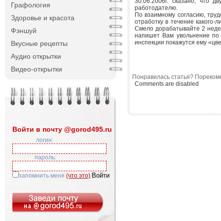
30.06.2006г. сказано, что 
Графология
работодателю.
По взаимному согласию, труд
Здоровье и красота
отработку в течение какого-
Смело дорабатывайте 2 недел
Фэншуй
напишет Вам увольнение по с
инспекции покажутся ему «цве
Вкусные рецепты
Аудио открытки
Видео-открытки
Понравилась статья? Порекоме
Comments are disabled
Войти в почту @gorod495.ru
логин:
пароль:
запомнить меня
(что это)