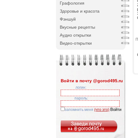
Графология
Здоровье и красота
Фэншуй
Вкусные рецепты
Аудио открытки
П
Видео-открытки
Войти в почту @gorod495.ru
логин:
пароль:
запомнить меня
(что это)