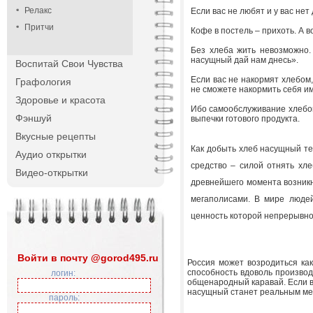
Релакс
Если вас не любят и у вас нет
Притчи
Кофе в постель – прихоть. А 
Без хлеба жить невозможно.
насущный дай нам днесь».
Воспитай Свои Чувства
Если вас не накормят хлебом,
Графология
не сможете накормить себя им
Здоровье и красота
Ибо самообслуживание хлебо
Фэншуй
выпечки готового продукта.
Вкусные рецепты
Как добыть хлеб насущный тем
Аудио открытки
средство – силой отнять хле
Видео-открытки
древнейшего момента возникн
мегаполисами. В мире люде
ценность которой непрерывно
Войти в почту @gorod495.ru
Россия может возродиться ка
способность вдоволь произво
логин:
общенародный каравай. Если в
насущный станет реальным ме
пароль: