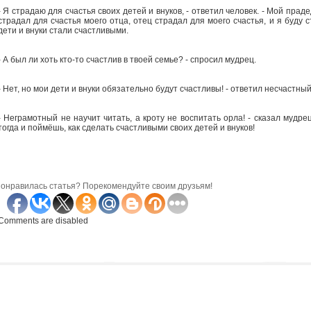
- Я страдаю для счастья своих детей и внуков, - ответил человек. - Мой прад
страдал для счастья моего отца, отец страдал для моего счастья, и я буду 
дети и внуки стали счастливыми.
- А был ли хоть кто-то счастлив в твоей семье? - спросил мудрец.
- Нет, но мои дети и внуки обязательно будут счастливы! - ответил несчастный
- Неграмотный не научит читать, а кроту не воспитать орла! - сказал мудре
тогда и поймёшь, как сделать счастливыми своих детей и внуков!
онравилась статья? Порекомендуйте своим друзьям!
Comments are disabled