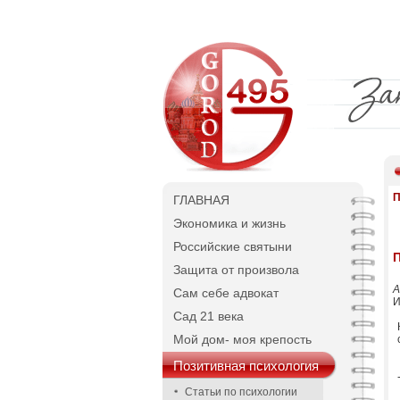
П
ГЛАВНАЯ
Экономика и жизнь
Российские святыни
П
Защита от произвола
А
Сам себе адвокат
И
Сад 21 века
Мой дом- моя крепость
Позитивная психология
Статьи по психологии