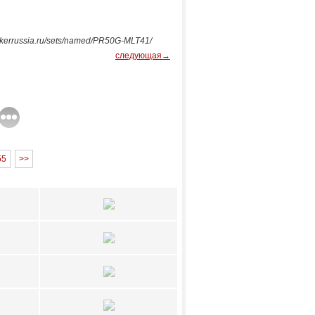
parkerrussia.ru/sets/named/PR50G-MLT41/
следующая→
55
>>