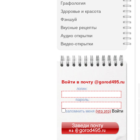
Графология
Здоровье и красота
Фэншуй
Вкусные рецепты
Аудио открытки
Видео-открытки
Войти в почту @gorod495.ru
логин:
пароль:
запомнить меня
(что это)