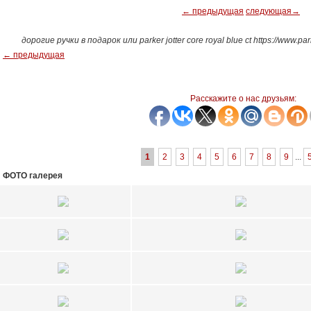
← предыдущая
следующая→
дорогие ручки в подарок или parker jotter core royal blue ct https://www.
← предыдущая
Расскажите о нас друзьям:
1
2
3
4
5
6
7
8
9
...
ФОТО галерея