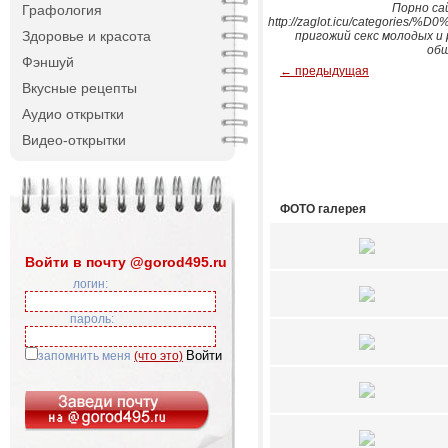
Порно са
Графология
http://zaglot.icu/categ
Здоровье и красота
пригожий секс молодых и
общ
Фэншуй
← предыдущая
Вкусные рецепты
Аудио открытки
Видео-открытки
ФОТО галерея
Войти в почту @gorod495.ru
логин:
пароль:
запомнить меня
(что это)