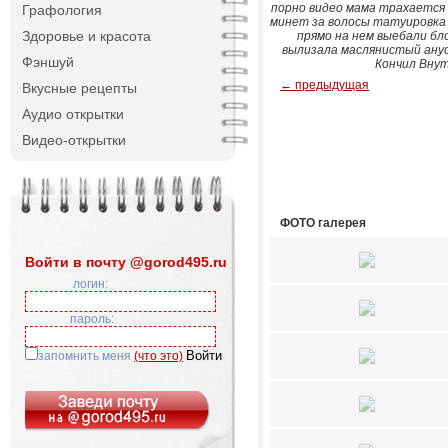
порно видео мама трахается
Графология
минет за волосы татуировка
Здоровье и красота
прямо на нем выебали бл
вылизала маслянистый анус
Фэншуй
Кончил Внутр
← предыдущая
Вкусные рецепты
Аудио открытки
Видео-открытки
ФОТО галерея
Войти в почту @gorod495.ru
логин:
пароль:
запомнить меня
(что это)