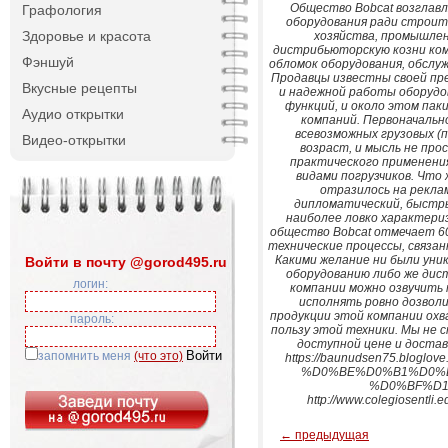
Общество Bobcat возглавл
Графология
оборудования ради строит
Здоровье и красота
хозяйства, промышле
дистрибьюторскую козни ком
Фэншуй
обломок оборудования, обслуж
Продавцы известны своей пр
Вкусные рецепты
и надежной работы оборудо
функций, и около этом пак
Аудио открытки
компаний. Первоначальн
всевозможных грузовых (п
Видео-открытки
возраст, и мысль не про
практического применени
видами погрузчиков. Что 
отразилось на рекла
дипломатический, быстры
наиболее ловко характериз
общество Bobcat отмечает 6
технические процессы, связа
Какими желание ни были уни
Войти в почту @gorod495.ru
оборудованию либо же дис
логин:
компании можно озвучить 
исполнять ровно дозвол
продукции этой компании охв
пароль:
пользу этой техники. Мы не 
доступной цене и доставку
запомнить меня
(что это)
https://baunudsen75.bl
%D0%BE%D0%B1%D0%
%D0%BF%D1%
http://www.colegiosentli.
← предыдущая