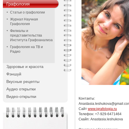
Графология
Статьи о графологии
Журнал Научная
Графология
Филиалы и
представительства
Института Графоанализа
Графология на ТВ и
Радио
Здоровье и красота
Фэншуй
Вкусные рецепты
Аудио открытки
Видео-открытки
Контакты:
Anastasia.leshukova@gmail.co
Сайт
www.igrafologia.ru
Телефон: +7-929-6471464
Скайп: Anastasia.leshukova