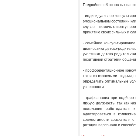
Подробнее об основных напра
- индивидуальное консультир
эмоциональном состоянии клие
случае – помочь клиенту пре
принятию своих сильных и сл
- семейное консультирование
диагностика детско-родитель
участника детско-родительс
позитивной стратегии общени
- профориентационное консул
так и со взрослыми людьми, п
определить оптимальные усло
успешности.
- графоанализ при подборе 
любую должность, так как к
пожелания работодателя к
адаптироваться в коллекти
совместимости соискателя с
ротации персонала и способс