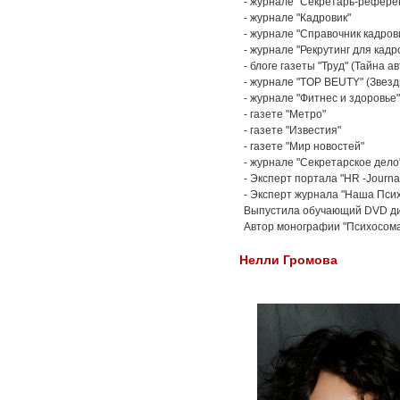
- журнале "Секретарь-рефере
- журнале "Кадровик"
- журнале "Справочник кадров
- журнале "Рекрутинг для кадр
- блоге газеты "Труд" (Тайна 
- журнале "TOP BEUTY" (Звезд
- журнале "Фитнес и здоровье"
- газете "Метро"
- газете "Известия"
- газете "Мир новостей"
- журнале "Секретарское дело
- Эксперт портала "HR -Journa
- Эксперт журнала "Наша Пси
Выпустила обучающий DVD ди
Автор монографии "Психосома
Нелли Громова