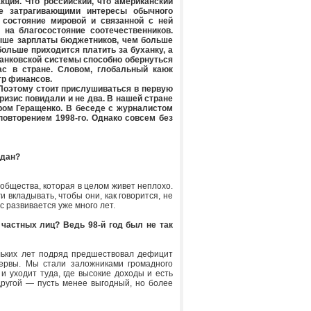
кция. Что российский, что американский
е затрагивающими интересы обычного
состояние мировой и связанной с ней
 на благосостояние соотечественников.
выше зарплаты бюджетников, чем больше
больше приходится платить за буханку, а
анковской системы способно обернуться
с в стране. Словом, глобальный каюк
тр финансов.
. Поэтому стоит прислушиваться в первую
ризис повидали и не два. В нашей стране
ром Геращенко. В беседе с журналистом
повторением 1998-го. Однако совсем без
ждан?
 общества, которая в целом живет неплохо.
 вкладывать, чтобы они, как говорится, не
с развивается уже много лет.
частных лиц? Ведь 98-й год был не так
льких лет подряд предшествовал дефицит
ервы. Мы стали заложниками громадного
и уходит туда, где высокие доходы и есть
другой — пусть менее выгодный, но более