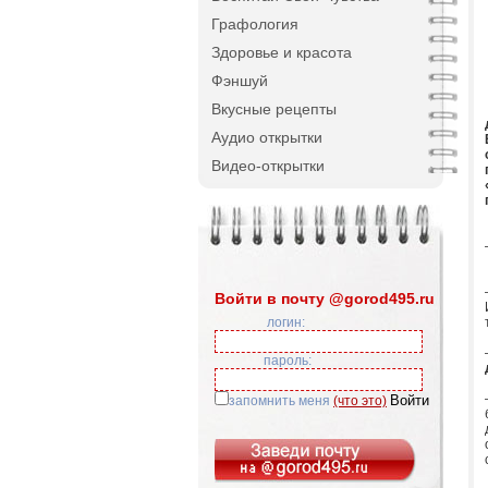
Графология
Здоровье и красота
Фэншуй
Вкусные рецепты
Аудио открытки
Видео-открытки
Войти в почту @gorod495.ru
логин:
пароль:
запомнить меня
(что это)