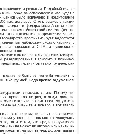
 о цикличности развития. Подобный кризис
нский народ забеспокоился: а что будет с
 банков было вовлечено в кредитование
100 тыс. долларов. Столкнувшись с такими
е: средств в федеральном Агентстве по
 имеющихся в банковской системе (кстати,
ли так называемые олигархические банки).
и государство профинансирует недостаток
 И сейчас мы наблюдаем схожую картину: с
а пост президента США, и руководство
енное мнение.
ом смысле вполне правильные вещи. Минфин
ы резервирования. Насколько я понимаю,
 кредитных институтов стало труднее: они
и можно забыть о потребительских и
00 тыс. рублей, надо крепко задуматься.
аккуратным в высказываниях. Потому что
ых, прогорало не раз, и люди, даже не
сходит и кто что говорит. Поэтому, уж коли
ление не очень тебя поняло, а вот власти
л выдавать, потому что ездить невозможно
дитами у нас очень сильно размахнулись.
тью, но и с тем, что среди получателей
том банк не может ни автомобиль найти, ни
ие кредиты, на мой взгляд, должны давать