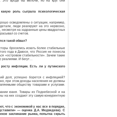
д. Это вроде бы мелочи, но на круг они
 какую роль сыграла психологическая
орошо осведомлены о ситуации, например,
детали, люди реагируют на это нервозно,
ть, несмотря на задранные цены квадратных
брасывал со счетов.
лся такой обвал?
сторы бросились искать более стабильные
ого года в Давосе, что Россия не понесла
ься «островом стабильности». Зачем такие
 с реалиями. И бегут…
росту инфляции. Есть ли у путинского
ий долг, успешно борется с инфляцией?
ечно, при этом доходы населения не должны
авляемыми обществу товарами и услугами.
овании юаня. Товары из Поднебесной и на
ны на них создают эту самую конкурентную
, что с экономикой у нас все в порядке,
одставили» — оценка Д.А. Медведева).
С
некое заклинание рынка, попытка скрыть