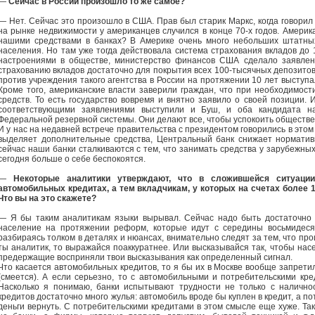
—
Сейчас в России произошло то же самое?
— Нет. Сейчас это произошло в США. Прав был старик Маркс, когда говорил
на рынке недвижимости у американцев случился в конце 70-х годов. Америка
нашими средствами в банках? В Америке очень много небольших штатных
населения. Но там уже тогда действовала система страхования вкладов до 
настроениями в обществе, министерство финансов США сделало заявлени
страхованию вкладов достаточно для покрытия всех 100-тысячных депозитов,
против учреждения такого агентства в России на протяжении 10 лет выступа
Кроме того, американские власти заверили граждан, что при необходимост
средств. То есть государство вовремя и внятно заявило о своей позиции.
соответствующими заявлениями выступили и Буш, и оба кандидата н
Федеральной резервной системы. Они делают все, чтобы успокоить обществ
И у нас на недавней встрече правительства с президентом говорились в эт
выделяет дополнительные средства, Центральный банк снижает норматив
сейчас наши банки сталкиваются с тем, что занимать средства у зарубежных
сегодня больше о себе беспокоятся.
—
Некоторые аналитики утверждают, что в сложившейся ситуаци
автомобильных кредитах, а тем вкладчикам, у которых на счетах более 1
Что вы на это скажете?
— Я бы таким аналитикам языки вырывал. Сейчас надо быть достаточно 
население на протяжении реформ, которые идут с середины восьмидесят
разбираясь толком в деталях и нюансах, внимательно следят за тем, что прои
ты аналитик, то выражайся поаккуратнее. Или высказывайся так, чтобы насе
предержащие восприняли твои высказывания как определенный сигнал.
Что касается автомобильных кредитов, то я бы их в Москве вообще запрети
(смеется). А если серьезно, то с автомобильными и потребительскими кре
Насколько я понимаю, банки испытывают трудности не только с наличнос
кредитов достаточно много жулья: автомобиль вроде бы куплен в кредит, а по
деньги вернуть. С потребительскими кредитами в этом смысле еще хуже. Так