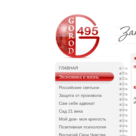
П
ГЛАВНАЯ
Экономика и жизнь
Российские святыни
К
Защита от произвола
А
И
Сам себе адвокат
Сад 21 века
Мой дом- моя крепость
Позитивная психология
Воспитай Свои Чувства