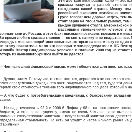
Эти две картинки роднит одно — абстра
кризисы кажутся в равной степени н
гражданина нашей страны. Между тем 
российской экономик неизбежно влияет
Грубо говоря: чем дороже нефть, тем 
стоит зерно на глобальных рынках, тем 
каждое крушение столпа американской б
массовыми увольнениями клерков у на
доплыл-таки до России, и этот факт признали президент, премьер и минис
Во время любого кризиса главное — не сеять панику и не впадать в нее
очередь к мнению людей многоопытных, которые на своем веку не один к
по этому показателю мало кто поспорит с экс-председателем ЦБ Викто
«Новой» Виктор Владимирович успокоил в главном: 2008 год не станет 
потерь из нынешнего кризиса выйти не удастся.
—
Чем нынешний финансовый кризис может обернуться для простых гра
— Думаю, ничем. Потому что, как мне кажется, дергается в основном та часть
Имея определенные доходы, эта часть задумывается над тем, куда эти деньги
теряли свою стоимость в течение того инфляционного процесса, который у на
—
А что будет с потребительскими кредитами, с банковскими вкладами 
давно.
— Не надо смешивать 98-й и 2008-й. Дефолту 98-го на протяжении неско
бюджета, и страна, по существу, имела не очень большие валютные рез
движения спекулятивного капитала. Спекулятивный капитал легко движется 
определенная стабильность. То есть он уходит с нестабильного рынка на 
стабильный.