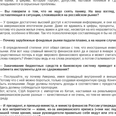
не банки, а фирмы, которые торгуют, допустим, бытовой техникой и т.
складываются в серьезные проблемы.
—
Вы говорили о том, что не надо сеять панику. На ваш взгляд,
составляющая в ситуации, сложившейся на российском рынке?
— У граждан достаточно высокий доступ к источникам информации, и они х
на американском ипотечном рынке. Даже не вдаваясь в цифры, проценты, 
потому что рынок жилья очень важен и для нас, несмотря на его неразвитос
метров, особенно в Москве. Так что психологическую составляющую я бы не с
—
Почему зарубежные фондовые рынки падали плавно, а на нашем случи
— В определенной степени этот обвал связан с тем, что иностранные инве
рынки. Или вот наш славный министр финансов взял да и сказал в январе эт
существенных потерь в ходе мирового финансового кризиса и может считат
слова говорить? Инвесторы ведь и на слова реагируют, а потом сталкиваются
—
Закачивание бюджетных средств в банковскую систему приведет к 
кабинета инструменты для ее сдерживания?
— Послушайте, ну почему Америка, имея громадный внутренний и внешн
Потому что с ней можно бороться, только создавая конкурентную среду. Кон
быть излишними. Люди должны получать доходы в соответствии с предост
Здесь должны соблюдаться пропорции.
Вот, кстати, США борются с импортом из Китая, настаивая на ревальвир
американском рынке разные — качественные и не очень, но тем не менее це
среду.
—
И президент, и премьер-министр, и министр финансов России утверждают
а все неприятности — извне, из-за американского кризиса («они нас п
вашей точки зрения, наши руководители правильно себя ведут или это 