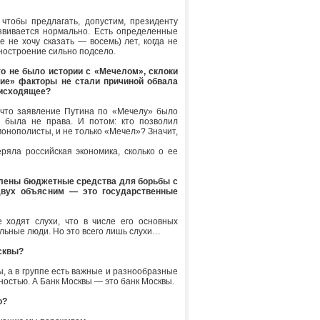
 чтобы предлагать, допустим, президенту
азвивается нормально. Есть определенные
 не хочу сказать — восемь) лет, когда не
ностроение сильно подсело.
то не было истории с «Мечелом», склоки
ие» факторы не стали причиной обвала
оисходящее?
, что заявление Путина по «Мечелу» было
 была не права. И потом: кто позволил
монополисты, и не только «Мечел»? Значит,
ряла российская экономика, сколько о ее
елены бюджетные средства для борьбы с
двух объясним — это государственные
 ходят слухи, что в числе его основных
льные люди. Но это всего лишь слухи…
осквы?
, а в группе есть важные и разнообразные
ностью. А Банк Москвы — это банк Москвы.
о?