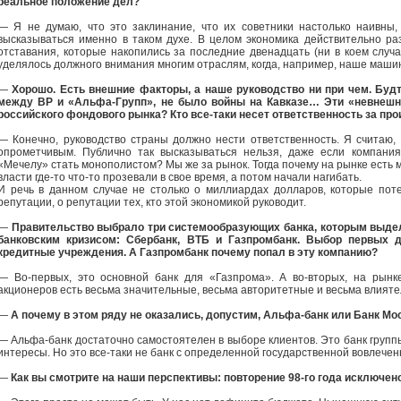
реальное положение дел?
— Я не думаю, что это заклинание, что их советники настолько наивны,
высказываться именно в таком духе. В целом экономика действительно р
отставания, которые накопились за последние двенадцать (ни в коем случае
уделялось должного внимания многим отраслям, когда, например, наше маши
—
Хорошо. Есть внешние факторы, а наше руководство ни при чем. Буд
между ВР и «Альфа-Групп», не было войны на Кавказе… Эти «невнешн
российского фондового рынка? Кто все-таки несет ответственность за пр
— Конечно, руководство страны должно нести ответственность. Я считаю
опрометчивым. Публично так высказываться нельзя, даже если компания
«Мечелу» стать монополистом? Мы же за рынок. Тогда почему на рынке есть 
власти где-то что-то прозевали в свое время, а потом начали нагибать.
И речь в данном случае не столько о миллиардах долларов, которые поте
репутации, о репутации тех, кто этой экономикой руководит.
—
Правительство выбрало три системообразующих банка, которым выд
банковским кризисом: Сбербанк, ВТБ и Газпромбанк. Выбор первых 
кредитные учреждения. А Газпромбанк почему попал в эту компанию?
— Во-первых, это основной банк для «Газпрома». А во-вторых, на рынке
акционеров есть весьма значительные, весьма авторитетные и весьма влияте
—
А почему в этом ряду не оказались, допустим, Альфа-банк или Банк М
— Альфа-банк достаточно самостоятелен в выборе клиентов. Это банк группы
интересы. Но это все-таки не банк с определенной государственной вовлечен
—
Как вы смотрите на наши перспективы: повторение 98-го года исключен