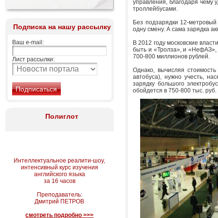
управления, благодаря чему 
троллейбусами.
Без подзарядки 12-метровый 
Подписка на нашу рассылку
одну смену. А сама зарядка а
Ваш e-mail:
В 2012 году московские власт
быть и «Тролза», и «НефАЗ», 
700-800 миллионов рублей.
Лист рассылки:
Однако, вычисляя стоимость
автобуса), нужно учесть, на
зарядку большого электробус
обойдется в 750-800 тыс. руб.
Полиглот
Интеллектуальное реалити-шоу,
интенсивный курс изучения
английского языка
за 16 часов
Преподаватель:
Дмитрий ПЕТРОВ
смотреть подробно >>>