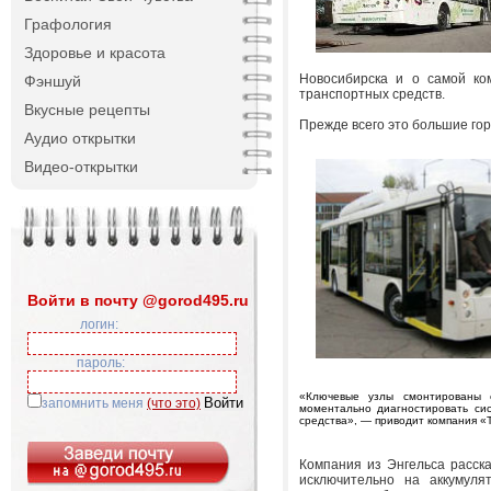
Графология
Здоровье и красота
Новосибирска и о самой ко
Фэншуй
транспортных средств.
Вкусные рецепты
Прежде всего это большие гор
Аудио открытки
Видео-открытки
Войти в почту @gorod495.ru
логин:
пароль:
«Ключевые узлы смонтированы с
запомнить меня
(что это)
моментально диагностировать сис
средства», — приводит компания «
Компания из Энгельса расска
исключительно на аккумуля