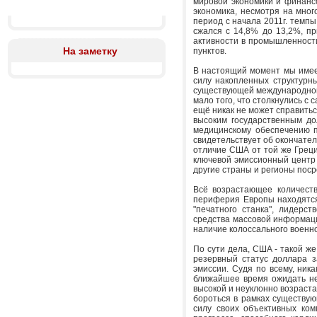
мировой экономики и финансо
экономика, несмотря на мног
период с начала 2011г. темп
сжался с 14,8% до 13,2%, п
активности в промышленности 
На заметку
пунктов.
В настоящий момент мы имеем
силу накопленных структурн
существующей международной
мало того, что столкнулись с
ещё никак не может справить
высоким государственным до
медицинскому обеспечению 
свидетельствует об окончате
отличие США от той же Греци
ключевой эмиссионный центр 
другие страны и регионы пос
Всё возрастающее количеств
периферия Европы находятся 
"печатного станка", лидерс
средства массовой информаци
наличие колоссального военн
По сути дела, США - такой ж
резервный статус доллара з
эмиссии. Судя по всему, ник
ближайшее время ожидать не
высокой и неуклонно возраста
бороться в рамках существую
силу своих объективных ком