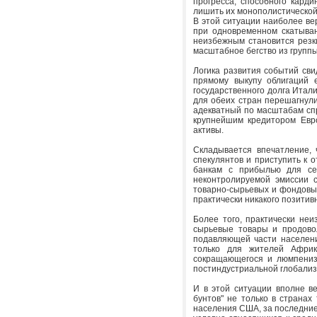
прогресса, способного кард
лишить их монополистической
В этой ситуации наиболее ве
при одновременном скатыван
неизбежным становится резк
масштабное бегство из групп
Логика развития событий свид
прямому выкупу облигаций 
государственного долга Италии
для обеих стран перешагнули
адекватный по масштабам спр
крупнейшим кредитором Евр
активы.
Складывается впечатление, 
спекулянтов и приступить к 
банкам с прибылью для себ
неконтролируемой эмиссии 
товарно-сырьевых и фондовы
практически никакого позитив
Более того, практически неи
сырьевые товары и продовол
подавляющей части населени
только для жителей Африк
сокращающегося и люмпенизи
постиндустриальной глобализ
И в этой ситуации вполне ве
бунтов" не только в странах
населения США, за последние