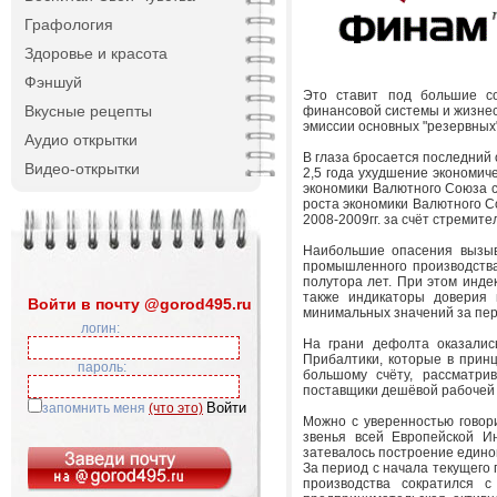
Графология
Здоровье и красота
Фэншуй
Это ставит под большие со
Вкусные рецепты
финансовой системы и жизне
эмиссии основных "резервных"
Аудио открытки
В глаза бросается последний
Видео-открытки
2,5 года ухудшение экономич
экономики Валютного Союза с 
роста экономики Валютного Сою
2008-2009гг. за счёт стреми
Наибольшие опасения вызыва
промышленного производства 
полутора лет. При этом индек
также индикаторы доверия и
Войти в почту @gorod495.ru
минимальных значений за пер
логин:
На грани дефолта оказалис
Прибалтики, которые в принц
пароль:
большому счёту, рассматри
поставщики дешёвой рабочей
запомнить меня
(что это)
Можно с уверенностью говори
звенья всей Европейской И
затевалось построение единог
За период с начала текущего
производства сократился с