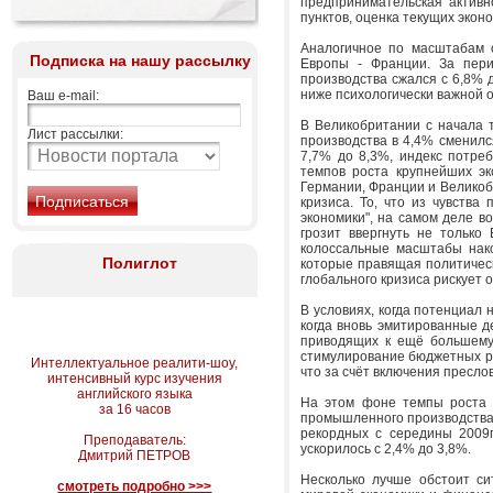
предпринимательская активн
пунктов, оценка текущих эконо
Аналогичное по масштабам о
Подписка на нашу рассылку
Европы - Франции. За пери
производства сжался с 6,8% д
ниже психологически важной от
Ваш e-mail:
В Великобритании с начала 
Лист рассылки:
производства в 4,4% сменилс
7,7% до 8,3%, индекс потреб
темпов роста крупнейших эк
Германии, Франции и Великоб
кризиса. То, что из чувств
экономики", на самом деле в
грозит ввергнуть не только
колоссальные масштабы нако
Полиглот
которые правящая политическ
глобального кризиса рискует
В условиях, когда потенциал 
когда вновь эмитированные д
приводящих к ещё большему 
стимулирование бюджетных ра
Интеллектуальное реалити-шоу,
что за счёт включения преслов
интенсивный курс изучения
английского языка
На этом фоне темпы роста э
за 16 часов
промышленного производства с
рекордных с середины 2009г
Преподаватель:
ускорилось с 2,4% до 3,8%.
Дмитрий ПЕТРОВ
Несколько лучше обстоит си
смотреть подробно >>>