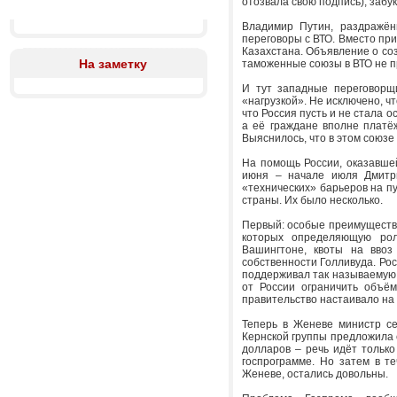
отозвала свою подпись), забу
Владимир Путин, раздражён
переговоры с ВТО. Вместо при
Казахстана. Объявление о соз
На заметку
таможенные союзы в ВТО не п
И тут западные переговорщ
«нагрузкой». Не исключено, ч
что Россия пусть и не стала о
а её граждане вполне платё
Выяснилось, что в этом союзе
На помощь России, оказавше
июня – начале июля Дмитри
«технических» барьеров на п
страны. Их было несколько.
Первый: особые преимущества 
которых определяющую роль
Вашингтоне, квоты на ввоз
собственности Голливуда. Рос
поддерживал так называемую К
от России ограничить объём
правительство настаивало на 
Теперь в Женеве министр се
Кернской группы предложила с
долларов – речь идёт только
госпрограмме. Но затем в те
Женеве, остались довольны.