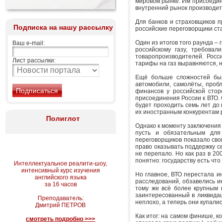
мировом рынке. Им присоедине
внутренний рынок производит
Для банков и страховщиков п
Подписка на нашу рассылку
российские переговорщики ст
Один из итогов того раунда –
Ваш e-mail:
российскому газу, требова
товаропроизводителей. Росс
Лист рассылки:
тарифы на газ выравняются, но
Ещё больше сложностей был
автомобили, самолёты, пробл
финансов у российской сто
присоединения России к ВТО.
будет проходить семь лет до 
их иностранным конкурентам р
Полиглот
Однако к моменту заключения в
пусть и обязательным для
переговорщиков показало сво
право оказывать поддержку се
не перепало. Но как раз в 2
понятно: государству есть что
Интеллектуальное реалити-шоу,
интенсивный курс изучения
Но главное, ВТО перестала и
английского языка
расследований, обзавелись и
за 16 часов
тому же всё более крупным 
заинтересованный в ликвида
Преподаватель:
неплохо, а теперь они купали
Дмитрий ПЕТРОВ
Как итог: на самом финише, к
смотреть подробно >>>