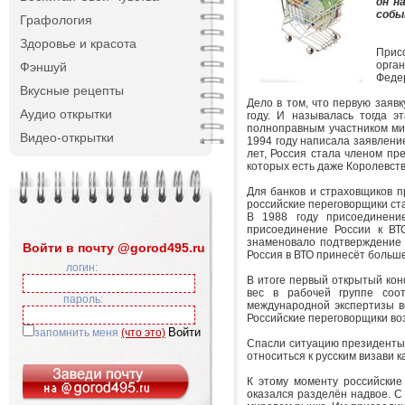
он н
собы
Графология
Здоровье и красота
Прис
орга
Фэншуй
Феде
Вкусные рецепты
Дело в том, что первую заяв
Аудио открытки
году. И называлась тогда 
полноправным участником мир
Видео-открытки
1994 году написала заявлени
лет, Россия стала членом пр
которых есть даже Королевство
Для банков и страховщиков п
российские переговорщики ст
В 1988 году присоединени
присоединение России к ВТ
знаменовало подтверждение З
Войти в почту @gorod495.ru
Россия в ВТО принесёт больше
логин:
В итоге первый открытый конф
вес в рабочей группе соот
пароль:
международной экспертизы вс
Российские переговорщики во
запомнить меня
(что это)
Спасли ситуацию президенты:
относиться к русским визави к
К этому моменту российские
оказался разделён надвое. С