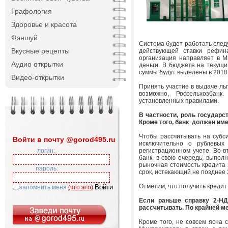
Графология
Здоровье и красота
Фэншуй
Система будет работать след
Вкусные рецепты
действующей ставки рефина
организация направляет в М
Аудио открытки
деньги. В бюджете на текущи
суммы будут выделены в 2010 
Видео-открытки
Принять участие в выдаче льг
возможно, Россельхозбанк.
установленных правилами.
В частности, роль государс
Кроме того, банк должен им
Чтобы рассчитывать на субс
Войти в почту @gorod495.ru
исключительно о рублевых
логин:
регистрационном учете. Во-в
банк, в свою очередь, выпол
рыночная стоимость кредита 
пароль:
срок, истекающий не позднее 
Отметим, что получить кредит
запомнить меня
(что это)
Если раньше справку 2-НД
рассчитывать. По крайней ме
Кроме того, не совсем ясна