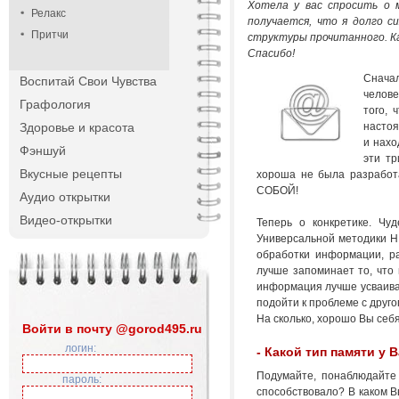
Хотела у вас спросить о 
Релакс
получается, что я долго с
Притчи
структуры прочитанного. К
Спасибо!
Снача
Воспитай Свои Чувства
челов
Графология
того, 
Здоровье и красота
настоя
и нахо
Фэншуй
эти т
Вкусные рецепты
хороша не была разработ
СОБОЙ!
Аудио открытки
Видео-открытки
Теперь о конкретике. Чу
Универсальной методики НЕ
обработки информации, ра
лучше запоминает то, что 
информация лучше усваивае
подойти к проблеме с друго
На сколько, хорошо Вы себ
Войти в почту @gorod495.ru
логин:
- Какой тип памяти у 
Подумайте, понаблюдайте 
пароль:
способствовало? В каком 