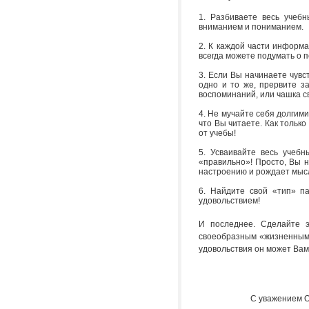
1. Разбиваете весь учеб
вниманием и пониманием.
2. К каждой части информа
всегда можете подумать о 
3. Если Вы начинаете чувс
одно и то же, прервите з
воспоминаний, или чашка с
4. Не мучайте себя долгим
что Вы читаете. Как тольк
от учебы!
5. Усваивайте весь учеб
«правильно»! Просто, Вы 
настроению и рождает мыс
6. Найдите свой «тип» па
удовольствием!
И последнее. Сделайте 
своеобразным «жизненным 
удовольствия он может Вам
С уважением Ольга