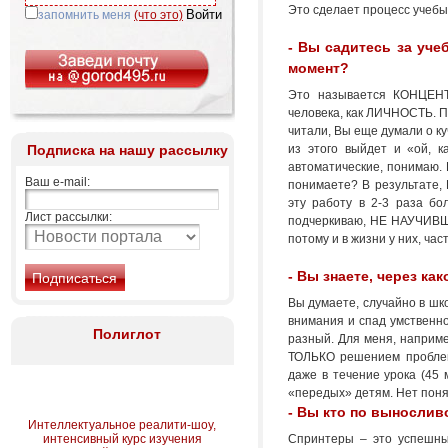
Это сделает процесс уче
запомнить меня
(что это)
- Вы садитесь за уче
момент?
Это называется КОНЦЕНТР
человека, как ЛИЧНОСТЬ. П
читали, Вы еще думали о ку
Подписка на нашу рассылку
из этого выйдет и «ой, к
автоматические, понимаю.
Ваш e-mail:
понимаете? В результате,
эту работу в 2-3 раза бо
Лист рассылки:
подчеркиваю, НЕ НАУЧИВШ
потому и в жизни у них, част
- Вы знаете, через ка
Вы думаете, случайно в шк
внимания и спад умственно
Полиглот
разный. Для меня, например
ТОЛЬКО решением проблем
даже в течение урока (45 
«передых» детям. Нет пон
- Вы кто по вынослив
Интеллектуальное реалити-шоу,
интенсивный курс изучения
Спринтеры – это успешные