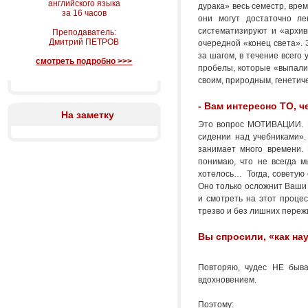
английского языка
дурака» весь семестр, врем
за 16 часов
они могут достаточно ле
систематизируют и «архив
Преподаватель:
Дмитрий ПЕТРОВ
очередной «конец света». 
за шагом, в течение всего
смотреть подробно >>>
пробелы, которые «выпали
своим, природным, генетич
- Вам интересно ТО, 
На заметку
Это вопрос МОТИВАЦИИ. По
сидении над учебниками».
занимает много времени. 
понимаю, что не всегда м
хотелось… Тогда, советую
Оно только осложнит Ваши 
и смотреть на этот проце
трезво и без лишних переж
Вы спросили, «как на
Повторяю, чудес НЕ быва
вдохновением.
Поэтому: