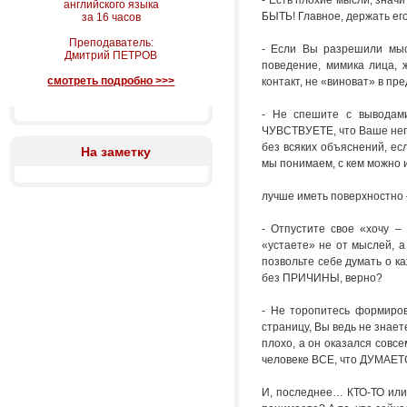
- Есть плохие мысли, знач
английского языка
БЫТЬ! Главное, держать ег
за 16 часов
Преподаватель:
- Если Вы разрешили мысл
Дмитрий ПЕТРОВ
поведение, мимика лица, 
смотреть подробно >>>
контакт, не «виноват» в пр
- Не спешите с выводам
ЧУВСТВУЕТЕ, что Ваше нега
без всяких объяснений, есл
На заметку
мы понимаем, с кем можно и
лучше иметь поверхностно 
- Отпустите свое «хочу –
«устаете» не от мыслей, а
позвольте себе думать о к
без ПРИЧИНЫ, верно?
- Не торопитесь формиро
страницу, Вы ведь не знает
плохо, а он оказался совс
человеке ВСЕ, что ДУМАЕТС
И, последнее… КТО-ТО или