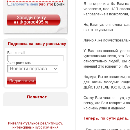
Я не морочила бы Вам гол
запомнить меня
(что это)
человеком, мое НЛП способ
направление в психологии,
Но, Вам нужно «покопаться
никто не услышит!
Лично я, не почувствовала
Подписка на нашу рассылку
У Вас повышенный урове
Ваш e-mail:
чувствования всего, что 
относительно людей, Вы с
Лист рассылки:
мнении! Это говорит о ГИ
Надира, Вы не написали, с
для очень молодых людей
ДЕЙСТВИТЕЛЬНОСТЬЮ, иногд
Полиглот
Скажу Вам честно – уж, л
всему, что Вам говорят и п
но очень умно и надежно!
Теперь, по сути дела
Интеллектуальное реалити-шоу,
интенсивный курс изучения