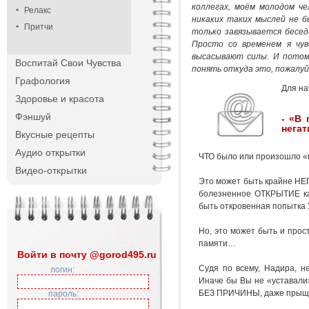
коллегах, моём молодом че
Релакс
никаких таких мыслей не б
Притчи
только завязывается беседа
Просто со временем я чу
высасывают силы. И потом,
Воспитай Свои Чувства
понять откуда это, пожалуй
Графология
Для н
Здоровье и красота
Фэншуй
- «В
нега
Вкусные рецепты
Аудио открытки
ЧТО было или произошло «
Видео-открытки
Это может быть крайне НЕ
болезненное ОТКРЫТИЕ как
быть откровенная попытка 
Но, это может быть и про
памяти…
Войти в почту @gorod495.ru
Судя по всему, Надира,
логин:
Иначе бы Вы не «уставали»
БЕЗ ПРИЧИНЫ, даже прыщ на
пароль: