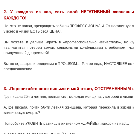
2. У каждого из нас, есть свой НЕГАТИВНЫЙ жизненн
КАЖДОГО!
Но, это не повод, превращать себя в «ПРОФЕССИОНАЛЬНО» несчастную же
у всего в жизни ЕСТЬ своя ЦЕНА!..
Вы можете и дальше играть в «профессионально несчастную», но бу
«заплатить» потерей семьи, серьезными конфликтами с ребенком, 
придуманной депрессией!
Вы явно, застряли эмоциями в ПРОШЛОМ… Только ведь, НАСТОЯЩЕЕ не бу
предназначение…
3…Перечитайте свое письмо и мой ответ, ОТСТРАНЕННЫМ
Где писала 25-ти летняя, полная сил, молодая женщина, у которой в жи
А, где писала, почти 56-ти летняя женщина, которая пережила в жизни м
клиническую смерть?....
Попробуйте УЛОВИТЬ разницу в жизненном «ДРАЙВЕ», каждой из нас!...