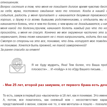
отношениях.
Вопрос состоит в том, что меня не покидает долгое время чувство бесп
за себя, мужа, постоянно ожидание чего то плохого. Когда в нашей
события, радость у меня пропадает и начинается безумная тревожност
хорошо, и дружу я со всеми бывшими родственниками, и отдыхать мы езд
начинается боязнь, что я чем то болею, о чем врачи не догадываются, и на
меня какой то болезни,причем, начинает болеть каждый раз что то н
произойти, и меня не спасут. Конечно же мое окружение частично это 
нервничает, дочка тоже начинает не с того капризничать, ходить без на
Смотря со стороны на это все, понимаю, что дочь- копирует мое поведен
не понимаю. Хочется быть прежней, не такой замороченной!
За ранее спасибо за ответ!
Я не буду мудрить, Яна! Тем более, что Ваша про
плоскости»… И «пойду» я по хОду Вашего письма…
- Мне 25 лет, второй раз замужем, от первого брака есть доч
То есть, замуж в первый раз «выскочила» в 18 лет, как я понимаю. Это имен
А, потом, все покатилось, как снежный ком – несоответствие харак
представлений о жизни, совсем «не то, о чем мечтала» и пошло – поехал