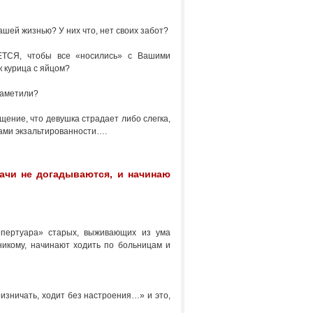
ей жизнью? У них что, нет своих забот?
СЯ, чтобы все «носились» с Вашими
 курица с яйцом?
заметили?
щение, что девушка страдает либо слегка,
тами экзальтированности….
рачи не догадываются, и начинаю
епертуара» старых, выживающих из ума
 никому, начинают ходить по больницам и
ризничать, ходит без настроения…» и это,