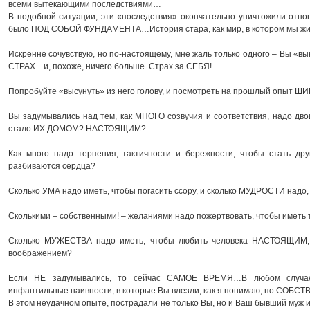
всеми вытекающими последствиями…
В подобной ситуации, эти «последствия» окончательно уничтожили отноше
было ПОД СОБОЙ ФУНДАМЕНТА…История стара, как мир, в котором мы жив
Искренне сочувствую, но по-настоящему, мне жаль только одного – Вы «вы
СТРАХ…и, похоже, ничего больше. Страх за СЕБЯ!
Попробуйте «высунуть» из него голову, и посмотреть на прошлый опыт 
Вы задумывались над тем, как МНОГО созвучия и соответствия, надо дв
стало ИХ ДОМОМ? НАСТОЯЩИМ?
Как много надо терпения, тактичности и бережности, чтобы стать д
разбиваются сердца?
Сколько УМА надо иметь, чтобы погасить ссору, и сколько МУДРОСТИ надо,
Сколькими – собственными! – желаниями надо пожертвовать, чтобы иметь 
Сколько МУЖЕСТВА надо иметь, чтобы любить человека НАСТОЯЩИМ,
воображением?
Если НЕ задумывались, то сейчас САМОЕ ВРЕМЯ…В любом случае,
инфантильные наивности, в которые Вы влезли, как я понимаю, по СО
В этом неудачном опыте, пострадали не только Вы, но и Ваш бывший муж и