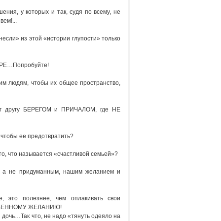
ния, у которых и так, судя по всему, не
ем!...
несли» из этой «истории глупости» только
ШИРЕ…Попробуйте!
оим людям, чтобы их общее пространство,
руг другу БЕРЕГОМ и ПРИЧАЛОМ, где НЕ
 чтобы ее предотвратить?
то, что называется «счастливой семьей»?
 а не придуманным, нашим желанием и
 это полезнее, чем оплакивать свои
БСТВЕННОМУ ЖЕЛАНИЮ!
 дочь…Так что, не надо «тянуть одеяло на