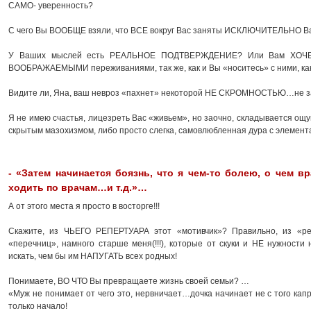
САМО- уверенность?
С чего Вы ВООБЩЕ взяли, что ВСЕ вокруг Вас заняты ИСКЛЮЧИТЕЛЬНО Ваш
У Ваших мыслей есть РЕАЛЬНОЕ ПОДТВЕРЖДЕНИЕ? Или Вам ХОЧЕТ
ВООБРАЖАЕМЫМИ переживаниями, так же, как и Вы «носитесь» с ними, как
Видите ли, Яна, ваш невроз «пахнет» некоторой НЕ СКРОМНОСТЬЮ…не 
Я не имею счастья, лицезреть Вас «живьем», но заочно, складывается ощу
скрытым мазохизмом, либо просто слегка, самовлюбленная дура с элемен
- «Затем начинается боязнь, что я чем-то болею, о чем в
ходить по врачам…и т.д.»…
А от этого места я просто в восторге!!!
Скажите, из ЧЬЕГО РЕПЕРТУАРА этот «мотивчик»? Правильно, из «р
«перечниц», намного старше меня(!!!), которые от скуки и НЕ нужности
искать, чем бы им НАПУГАТЬ всех родных!
Понимаете, ВО ЧТО Вы превращаете жизнь своей семьи? …
«Муж не понимает от чего это, нервничает…дочка начинает не с того кап
только начало!