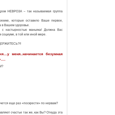
ндром НЕВРОЗА – так называемая группа
ихике, которые оставило Ваше первое,
а в Вашем здоровье.
с настырностью маньяка! Должна Вас
социуме, в той или иной мере.
о ДЕРЖИТЕСЬ?!!
я…у меня..начинается безумная
»….
ЗМ?
очется еще раз «поскрести» по нервам?
вляют счастье так же, как Вы? Откуда эта