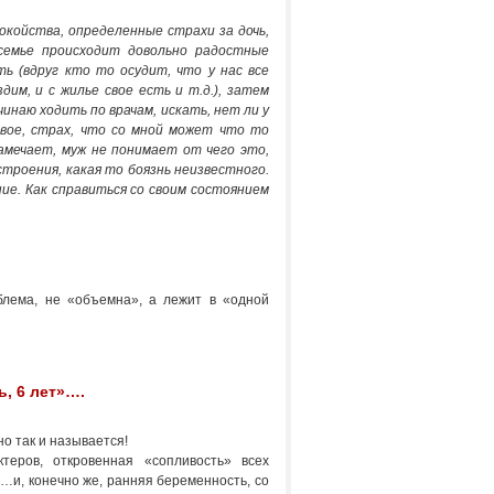
окойства, определенные страхи за дочь,
 семье происходит довольно радостные
ь (вдруг кто то осудит, что у нас все
им, и с жилье свое есть и т.д.), затем
чинаю ходить по врачам, искать, нет ли у
овое, страх, что со мной может что то
замечает, муж не понимает от чего это,
строения, какая то боязнь неизвестного.
ие. Как справиться со своим состоянием
блема, не «объемна», а лежит в «одной
ь, 6 лет»….
но так и называется!
теров, откровенная «сопливость» всех
о…и, конечно же, ранняя беременность, со