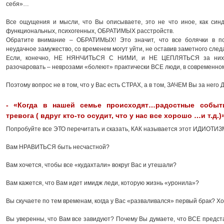
себя»…
Все ощущения и мысли, что Вы описываете, это не что иное, как си
функциональных, психогенных, ОБРАТИМЫХ расстройств.
Обратите внимание – ОБРАТИМЫХ! Это значит, что все болячки в пс
неудачное замужество, со временем могут уйти, не оставив заметного след
Если, конечно, НЕ НЯНЧИТЬСЯ С НИМИ, и НЕ ЦЕПЛЯТЬСЯ за них 
разочаровать – неврозами «болеют» практически ВСЕ люди, в современном 
Поэтому вопрос не в том, что у Вас есть СТРАХ, а в том, ЗАЧЕМ Вы за нег
- «Когда в нашей семье происходят…радостные событи
тревога ( вдруг кто-то осудит, что у нас все хорошо …и т.д.)
Попробуйте все ЭТО перечитать и сказать, КАК называется этот ИДИОТИ
Вам НРАВИТЬСЯ быть несчастной?
Вам хочется, чтобы все «кудахтали» вокруг Вас и утешали?
Вам кажется, что Вам идет имидж леди, которую жизнь «уронила»?
Вы скучаете по тем временам, когда у Вас «разваливался» первый брак? Х
Вы уверенны, что Вам все завидуют? Почему Вы думаете, что ВСЕ предста