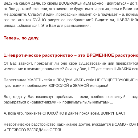
Ведь на самом деле, со своим ВООБРАЖЕНИЕМ можно «доиграться» до т
от Вас до такой степени, что ничего не будут иметь против, если с Вами 
Не дразните, Судьбу! В один, прекрасный момент, она подумает – а, поч
все то, что так БУЙНО рисует ее воображение? Видите ли, НАВЯЗЧ
иногда…сбываться!...Это Вам для размышления.
Теперь, по делу.
1.Невротическое расстройство – это ВРЕМЕННОЕ расстройс
От Вас зависит, прекратит ли оно свое существование или преврати
изменение в психике, понимаете? Лично у Вас, НЕТ для этого НИКАКИХ ос
Перестаньте ЖАЛЕТЬ себя и ПРИДУМЫВАТЬ себе НЕ СУЩЕСТВУЮЩИЕ п
чувствами и проблемами ВЗРОСЛОЙ и ЗЕМНОЙ женщины!
Вот, когда у Вас возникнут проблемы – если, вообще возникнут! – тог
разбираться с «завистниками» и поднимать пыль копытами…
А, пока что, поживите СПОКОЙНО и дайте покоя всем, ВОКРУГ ВАС!
Невротическое расстройство, как никакое другое, нуждается в САМО - КО
и ТРЕЗВОГО ВЗГЛЯДА на СЕБЯ!...