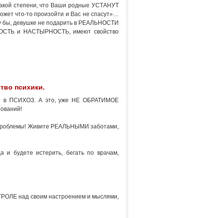
акой степени, что Ваши родные УСТАНУТ
«может что-то произойти и Вас не спасут»…
ему бы, девушке не подарить в РЕАЛЬНОСТИ
ИВОСТЬ и НАСТЫРНОСТЬ, имеют свойство
тво психики.
тся в ПСИХОЗ. А это, уже НЕ ОБРАТИМОЕ
нований!
роблемы! Живите РЕАЛЬНЫМИ заботами,
да и будете истерить, бегать по врачам,
НТРОЛЕ над своим настроением и мыслями,