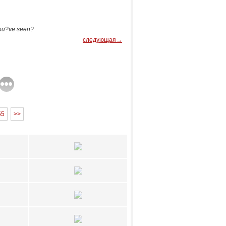
you?ve seen?
следующая→
55
>>