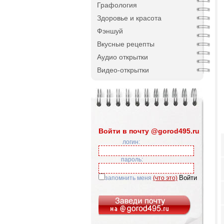
Графология
Здоровье и красота
Фэншуй
Вкусные рецепты
Аудио открытки
Видео-открытки
Войти в почту @gorod495.ru
логин:
пароль:
запомнить меня
(что это)