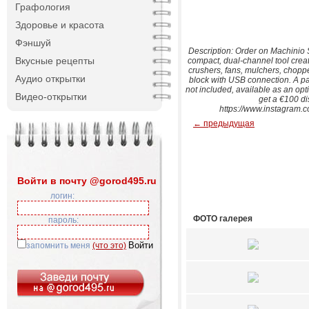
Графология
Здоровье и красота
Фэншуй
Description: Order on Machinio
Вкусные рецепты
compact, dual-channel tool create
crushers, fans, mulchers, choppe
Аудио открытки
block with USB connection. A pa
not included, available as an opti
Видео-открытки
get a €100 di
https://www.instagram.
← предыдущая
Войти в почту @gorod495.ru
логин:
ФОТО галерея
пароль:
запомнить меня
(что это)