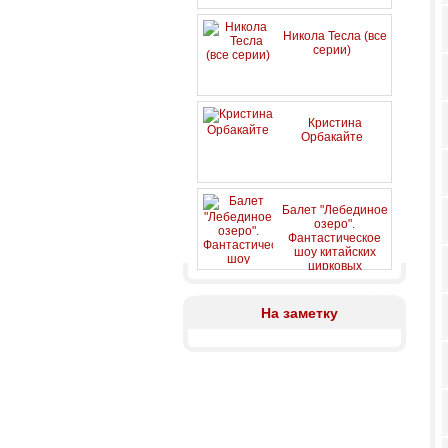
Никола Тесла (все
серии)
Кристина
Орбакайте
Балет "Лебединое
озеро".
Фантастическое
шоу китайских
цирковых
артистов
На заметку