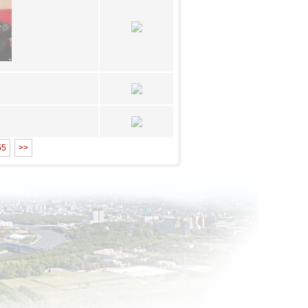
55
>>