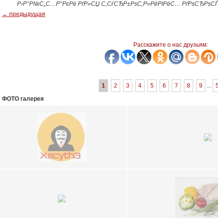
Р›Р°Р№С„С…Р°РєРё РґР»СЏ С‚СѓСЂР±РѕС‚Р»РёРІРёС… РґРѕСЂРѕСЃ
← предыдущая
Расскажите о нас друзьям:
1
2
3
4
5
6
7
8
9
...
ФОТО галерея