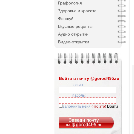
Графология
Здоровье и красота
Фэншуй
Вкусные рецепты
Аудио открытки
Видео-открытки
Войти в почту @gorod495.ru
логин:
пароль:
запомнить меня
(что это)