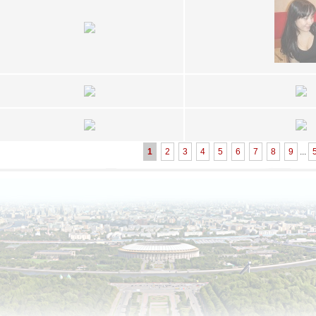
1
2
3
4
5
6
7
8
9
...