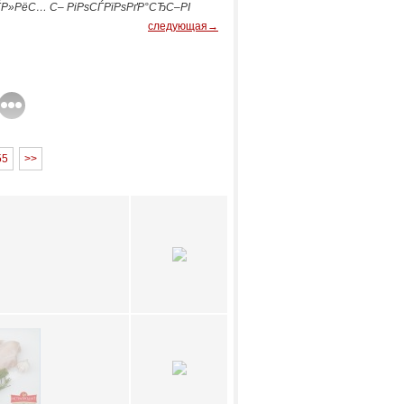
Р»РёС… С– РіРѕСЃРїРѕРґР°СЂС–РІ
следующая→
55
>>